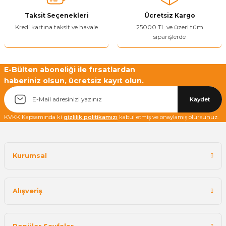
Ürün fiyatı diğer sitelerden daha pahalı.
Taksit Seçenekleri
Ücretsiz Kargo
Bu ürüne benzer farklı alternatifler olmalı.
Kredi kartına taksit ve havale
25000 TL ve üzeri tüm
siparişlerde
E-Bülten aboneliği ile fırsatlardan
haberiniz olsun, ücretsiz kayıt olun.
Yetkiliye Gönder
Kaydet
KVKK Kapsamında ki
gizlilik politikamızı
kabul etmiş ve onaylamış olursunuz.
Kurumsal
Alışveriş