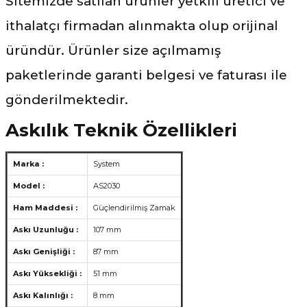
Sitemizde satılan ürünler yetkili üretici ve
ithalatçı firmadan alınmakta olup orijinal
üründür. Ürünler size açılmamış
paketlerinde garanti belgesi ve faturası ile
gönderilmektedir.
Askılık Teknik Özellikleri
Marka :
System
Model :
AS2030
Ham Maddesi :
Güçlendirilmiş Zamak
Askı Uzunluğu :
107 mm
Askı Genişliği :
87 mm
Askı Yüksekliği :
51 mm
Askı Kalınlığı :
8 mm