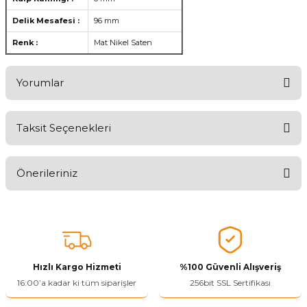
Delik Mesafesi :
96 mm
Renk :
Mat Nikel Saten
Yorumlar
Taksit Seçenekleri
Aldığınız Ürünlerden Ne Derecede Memnun Kaldınız ?
Önerileriniz
Ürünü Değerlendir 😂😊😍😐🤔😡
Bu ürünün fiyat bilgisi, resim, ürün açıklamalarında ve diğer
konularda yetersiz gördüğünüz noktaları öneri formunu kullanarak
tarafımıza iletebilirsiniz.
Görüş ve önerileriniz için teşekkür ederiz.
Hızlı Kargo Hizmeti
%100 Güvenli Alışveriş
Ürün resmi kalitesiz, bozuk veya görüntülenemiyor.
16:00’a kadar ki tüm siparişler
256bit SSL Sertifikası
Ürün açıklamasında eksik bilgiler bulunuyor.