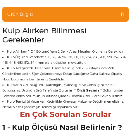
Ürün Bilgisi
Kulp Alırken Bilinmesi
Gerekenler
Kulp Alırken "
C
" Bölümü Yanı 2 Delik Arası Mesafeyi Ölçmeniz Gereklidir.
Kulp Ölçüleri Standarttır. 16, 32, 64, 96, 128, 160, 192, 224, 256, 288, 320, 352, 384,
416, 448, 480, 512, 544 mm olarak ölçüleri mevcuttur.
Kulp Aldığınızda Tarafınıza 18 mm Kalınlığındaki Suntaya Göre Vida
Gönderilmektedir. Eğer Çekmece veya Dolap Kapağınız Daha Kalınsa Sipariş
Notu Bölümüne Belirtmeniz Gereklidir.
Kulpların Uzunluğunu, Kalınlığını, Yükseliğini ve Genişliğini Merak
Ediyorsanız Ürünün Sağ Tarafında Bulunan "
Ölçü Seçiniz
" Bölümünden
Seçerek Video bölümünün Altında Çıkacak Teknik Özelliklere Bakabilirsiniz.
Kulp Temizliği Yaparken Kesinlikle Kimyasal Malzeme Değdir memelisiniz.
Nemli bir bez yardımıyla Temizliği Yapabilirsiniz.
En Çok Sorulan Sorular
1 - Kulp Ölçüsü Nasıl Belirlenir ?