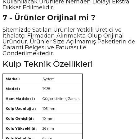
Kullanılacak Ürünlere Nemden Dolayı Ekstra
Dikkat Edilmelidir.
7 - Ürünler Orijinal mi ?
Sitemizde Satılan Ürünler Yetkili Üretici ve
İthalatçı Firmadan Alınmakta Olup Orijinal
Üründür. Ürünler Size Açılmamış Paketlerin de
Garanti Belgesi ve Faturası ile
Gönderilmektedir.
Kulp Teknik Özellikleri
Marka :
System
Model :
7938
Ham Maddesi :
Güçlendirilmiş Zamak
Kulp Uzunluğu :
105 mm
Kulp Genişliği :
10 mm
Kulp Yüksekliği :
26 mm
Kulp Kalınlığı :
6 mm