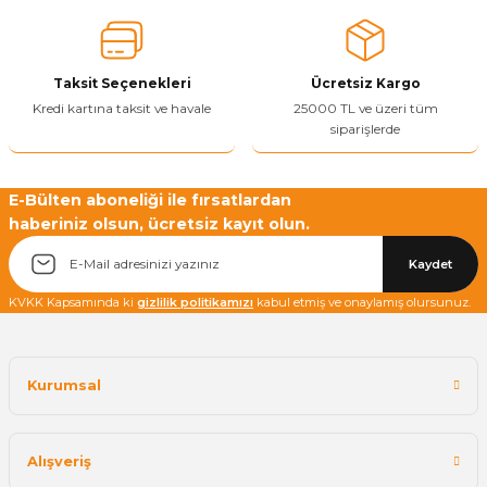
Ürün bilgilerinde hatalar bulunuyor.
Ürün fiyatı diğer sitelerden daha pahalı.
Taksit Seçenekleri
Ücretsiz Kargo
Bu ürüne benzer farklı alternatifler olmalı.
Kredi kartına taksit ve havale
25000 TL ve üzeri tüm
siparişlerde
E-Bülten aboneliği ile fırsatlardan
haberiniz olsun, ücretsiz kayıt olun.
Yetkiliye Gönder
Kaydet
KVKK Kapsamında ki
gizlilik politikamızı
kabul etmiş ve onaylamış olursunuz.
Kurumsal
Alışveriş