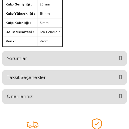
Kulp Genişliği :
25 mm
Kulp Yüksekliği :
18 mm
Kulp Kalınlığı :
5 mm
Delik Mesafesi :
Tek Deliklidir
Renk :
Krom
Yorumlar
Taksit Seçenekleri
Aldığınız Ürünlerden Ne Derecede Memnun Kaldınız ?
Önerileriniz
Ürünü Değerlendir 😂😊😍😐🤔😡
Bu ürünün fiyat bilgisi, resim, ürün açıklamalarında ve diğer
konularda yetersiz gördüğünüz noktaları öneri formunu kullanarak
tarafımıza iletebilirsiniz.
Görüş ve önerileriniz için teşekkür ederiz.