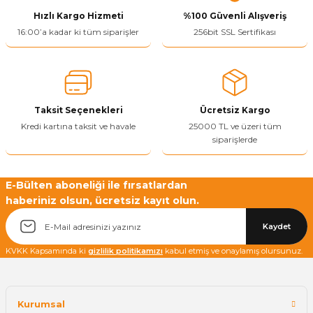
Hızlı Kargo Hizmeti
%100 Güvenli Alışveriş
Ürün resmi kalitesiz, bozuk veya görüntülenemiyor.
16:00’a kadar ki tüm siparişler
256bit SSL Sertifikası
Ürün açıklamasında eksik bilgiler bulunuyor.
Ürün bilgilerinde hatalar bulunuyor.
Ürün fiyatı diğer sitelerden daha pahalı.
Taksit Seçenekleri
Ücretsiz Kargo
Bu ürüne benzer farklı alternatifler olmalı.
Kredi kartına taksit ve havale
25000 TL ve üzeri tüm
siparişlerde
E-Bülten aboneliği ile fırsatlardan
haberiniz olsun, ücretsiz kayıt olun.
Yetkiliye Gönder
Kaydet
KVKK Kapsamında ki
gizlilik politikamızı
kabul etmiş ve onaylamış olursunuz.
Kurumsal