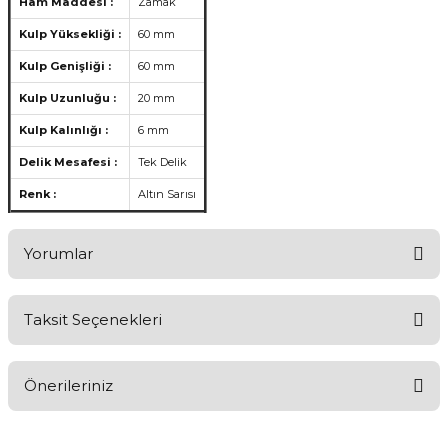
Ham Maddesi :
Zamak
Kulp Yüksekliği :
60 mm
Kulp Genişliği :
60 mm
Kulp Uzunluğu :
20 mm
Kulp Kalınlığı :
6 mm
Delik Mesafesi :
Tek Delik
Renk :
Altın Sarısı
Yorumlar
Taksit Seçenekleri
Aldığınız Ürünlerden Ne Derecede Memnun Kaldınız ?
Önerileriniz
Ürünü Değerlendir 😂😊😍😐🤔😡
Bu ürünün fiyat bilgisi, resim, ürün açıklamalarında ve diğer