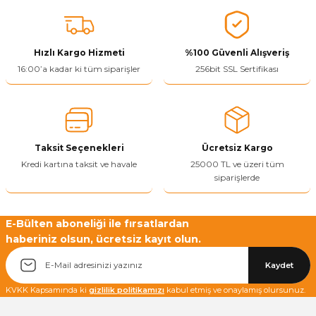
konularda yetersiz gördüğünüz noktaları öneri formunu kullanarak
tarafımıza iletebilirsiniz.
Görüş ve önerileriniz için teşekkür ederiz.
Hızlı Kargo Hizmeti
%100 Güvenli Alışveriş
Ürün resmi kalitesiz, bozuk veya görüntülenemiyor.
16:00’a kadar ki tüm siparişler
256bit SSL Sertifikası
Ürün açıklamasında eksik bilgiler bulunuyor.
Ürün bilgilerinde hatalar bulunuyor.
Ürün fiyatı diğer sitelerden daha pahalı.
Taksit Seçenekleri
Ücretsiz Kargo
Bu ürüne benzer farklı alternatifler olmalı.
Kredi kartına taksit ve havale
25000 TL ve üzeri tüm
siparişlerde
E-Bülten aboneliği ile fırsatlardan
haberiniz olsun, ücretsiz kayıt olun.
Yetkiliye Gönder
Kaydet
KVKK Kapsamında ki
gizlilik politikamızı
kabul etmiş ve onaylamış olursunuz.