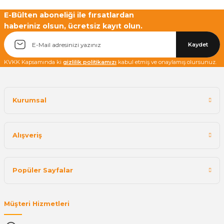
E-Bülten aboneliği ile fırsatlardan
haberiniz olsun, ücretsiz kayıt olun.
Yetkiliye Gönder
Kaydet
KVKK Kapsamında ki
gizlilik politikamızı
kabul etmiş ve onaylamış olursunuz.
Kurumsal
Alışveriş
Popüler Sayfalar
Müşteri Hizmetleri