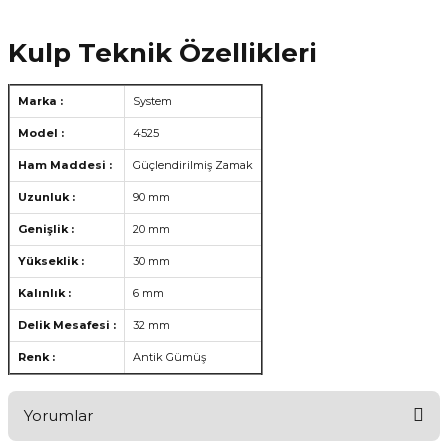
Kulp Teknik Özellikleri
Marka :
System
Model :
4525
Ham Maddesi :
Güçlendirilmiş Zamak
Uzunluk :
90 mm
Genişlik :
20 mm
Yükseklik :
30 mm
Kalınlık :
6 mm
Delik Mesafesi :
32 mm
Renk :
Antik Gümüş
Yorumlar