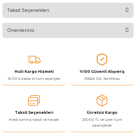
Taksit Seçenekleri
Aldığınız Ürünlerden Ne Derecede Memnun Kaldınız ?
Önerileriniz
Ürünü Değerlendir 😂😊😍😐🤔😡
Bu ürünün fiyat bilgisi, resim, ürün açıklamalarında ve diğer
konularda yetersiz gördüğünüz noktaları öneri formunu kullanarak
tarafımıza iletebilirsiniz.
Görüş ve önerileriniz için teşekkür ederiz.
Hızlı Kargo Hizmeti
%100 Güvenli Alışveriş
Ürün resmi kalitesiz, bozuk veya görüntülenemiyor.
16:00’a kadar ki tüm siparişler
256bit SSL Sertifikası
Ürün açıklamasında eksik bilgiler bulunuyor.
Ürün bilgilerinde hatalar bulunuyor.
Ürün fiyatı diğer sitelerden daha pahalı.
Taksit Seçenekleri
Ücretsiz Kargo
Bu ürüne benzer farklı alternatifler olmalı.
Kredi kartına taksit ve havale
25000 TL ve üzeri tüm
siparişlerde