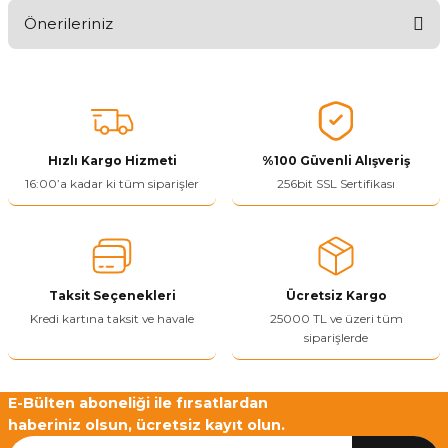
Önerileriniz
Ürünü Değerlendir 😂😊😍😐🤔😡
Bu ürünün fiyat bilgisi, resim, ürün açıklamalarında ve diğer
konularda yetersiz gördüğünüz noktaları öneri formunu kullanarak
tarafımıza iletebilirsiniz.
Görüş ve önerileriniz için teşekkür ederiz.
Hızlı Kargo Hizmeti
%100 Güvenli Alışveriş
Ürün resmi kalitesiz, bozuk veya görüntülenemiyor.
16:00’a kadar ki tüm siparişler
256bit SSL Sertifikası
Ürün açıklamasında eksik bilgiler bulunuyor.
Ürün bilgilerinde hatalar bulunuyor.
Ürün fiyatı diğer sitelerden daha pahalı.
Taksit Seçenekleri
Ücretsiz Kargo
Bu ürüne benzer farklı alternatifler olmalı.
Kredi kartına taksit ve havale
25000 TL ve üzeri tüm
siparişlerde
E-Bülten aboneliği ile fırsatlardan
haberiniz olsun, ücretsiz kayıt olun.
Yetkiliye Gönder