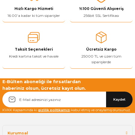
Hızlı Kargo Hizmeti
%100 Güvenli Alışveriş
Ürün resmi kalitesiz, bozuk veya görüntülenemiyor.
16:00’a kadar ki tüm siparişler
256bit SSL Sertifikası
Ürün açıklamasında eksik bilgiler bulunuyor.
Ürün bilgilerinde hatalar bulunuyor.
Ürün fiyatı diğer sitelerden daha pahalı.
Taksit Seçenekleri
Ücretsiz Kargo
Bu ürüne benzer farklı alternatifler olmalı.
Kredi kartına taksit ve havale
25000 TL ve üzeri tüm
siparişlerde
E-Bülten aboneliği ile fırsatlardan
haberiniz olsun, ücretsiz kayıt olun.
Yetkiliye Gönder
Kaydet
KVKK Kapsamında ki
gizlilik politikamızı
kabul etmiş ve onaylamış olursunuz.
Kurumsal