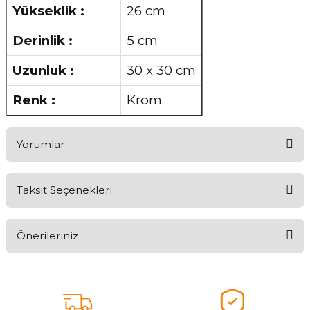
Yükseklik :
26 cm
Derinlik :
5 cm
Uzunluk :
30 x 30 cm
Renk :
Krom
Yorumlar
Taksit Seçenekleri
Aldığınız Ürünlerden Ne Derecede Memnun Kaldınız ?
Önerileriniz
Ürünü Değerlendir 😂😊😍😐🤔😡
Bu ürünün fiyat bilgisi, resim, ürün açıklamalarında ve diğer
konularda yetersiz gördüğünüz noktaları öneri formunu kullanarak
tarafımıza iletebilirsiniz.
Görüş ve önerileriniz için teşekkür ederiz.