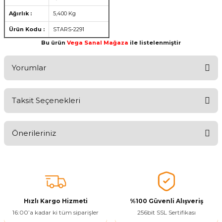
Ağırlık :
5,400 Kg
Ürün Kodu :
STARS-2291
Bu ürün
Vega Sanal Mağaza
ile listelenmiştir
Yorumlar
Taksit Seçenekleri
Aldığınız Ürünlerden Ne Derecede Memnun Kaldınız ?
Önerileriniz
Ürünü Değerlendir 😂😊😍😐🤔😡
Bu ürünün fiyat bilgisi, resim, ürün açıklamalarında ve diğer
konularda yetersiz gördüğünüz noktaları öneri formunu kullanarak
tarafımıza iletebilirsiniz.
Görüş ve önerileriniz için teşekkür ederiz.
Hızlı Kargo Hizmeti
%100 Güvenli Alışveriş
Ürün resmi kalitesiz, bozuk veya görüntülenemiyor.
16:00’a kadar ki tüm siparişler
256bit SSL Sertifikası