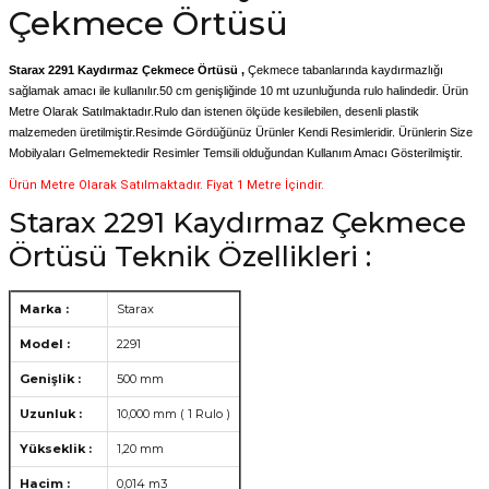
Çekmece Örtüsü
Starax 2291 Kaydırmaz Çekmece Örtüsü ,
Çekmece tabanlarında kaydırmazlığı
sağlamak amacı ile kullanılır.50 cm genişliğinde 10 mt uzunluğunda rulo halindedir. Ürün
Metre Olarak Satılmaktadır.Rulo dan istenen ölçüde kesilebilen, desenli plastik
malzemeden üretilmiştir.Resimde Gördüğünüz Ürünler Kendi Resimleridir. Ürünlerin Size
Mobilyaları Gelmemektedir Resimler Temsili olduğundan Kullanım Amacı Gösterilmiştir.
Ürün Metre Olarak Satılmaktadır. Fiyat 1 Metre İçindir.
Starax 2291 Kaydırmaz Çekmece
Örtüsü Teknik Özellikleri :
Marka :
Starax
Model :
2291
Genişlik :
500 mm
Uzunluk :
10,000 mm ( 1 Rulo )
Yükseklik :
1,20 mm
Hacim :
0,014 m3