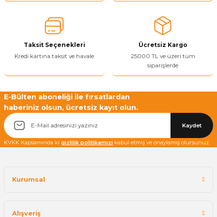
Ürün açıklamasında eksik bilgiler bulunuyor.
Ürün bilgilerinde hatalar bulunuyor.
Ürün fiyatı diğer sitelerden daha pahalı.
Taksit Seçenekleri
Ücretsiz Kargo
Bu ürüne benzer farklı alternatifler olmalı.
Kredi kartına taksit ve havale
25000 TL ve üzeri tüm
siparişlerde
E-Bülten aboneliği ile fırsatlardan
haberiniz olsun, ücretsiz kayıt olun.
Yetkiliye Gönder
Kaydet
KVKK Kapsamında ki
gizlilik politikamızı
kabul etmiş ve onaylamış olursunuz.
Kurumsal
Alışveriş