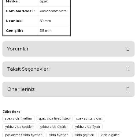
Marka :
Spax
Ham Maddesi :
Paslanmaz Metal
Uzunluk :
30 mm
Genişlik :
3.5 mm
Yorumlar
Taksit Seçenekleri
Aldığınız Ürünlerden Ne Derecede Memnun Kaldınız ?
Önerileriniz
Ürünü Değerlendir 😂😊😍😐🤔😡
Bu ürünün fiyat bilgisi, resim, ürün açıklamalarında ve diğer
konularda yetersiz gördüğünüz noktaları öneri formunu kullanarak
Etiketler :
tarafımıza iletebilirsiniz.
spax vida fiyatları
spax vida fiyat listesi
spax sunta vidası
Görüş ve önerileriniz için teşekkür ederiz.
yıldız vida çeşitleri
yıldız vida ölçüleri
yıldız vida fiyatı
paslanmaz vida fiyatları
vida fiyatları
vida çeşitleri
vida ölçüleri