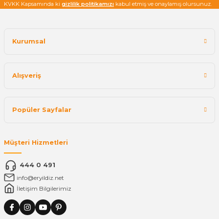
KVKK Kapsamında ki
gizlilik politikamızı
kabul etmiş ve onaylamış olursunuz.
Kurumsal
Alışveriş
Popüler Sayfalar
Müşteri Hizmetleri
444 0 491
info@eryildiz.net
İletişim Bilgilerimiz