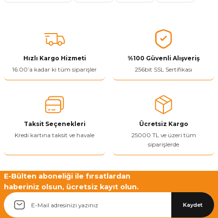
Ürün resmi kalitesiz, bozuk veya görüntülenemiyor.
Ürün açıklamasında eksik bilgiler bulunuyor.
Ürün bilgilerinde hatalar bulunuyor.
Ürün fiyatı diğer sitelerden daha pahalı.
Bu ürüne benzer farklı alternatifler olmalı.
Hızlı Kargo Hizmeti
%100 Güvenli Alışveriş
16:00’a kadar ki tüm siparişler
256bit SSL Sertifikası
Yetkiliye Gönder
Taksit Seçenekleri
Ücretsiz Kargo
Kredi kartına taksit ve havale
25000 TL ve üzeri tüm
siparişlerde
E-Bülten aboneliği ile fırsatlardan
haberiniz olsun, ücretsiz kayıt olun.
Kaydet