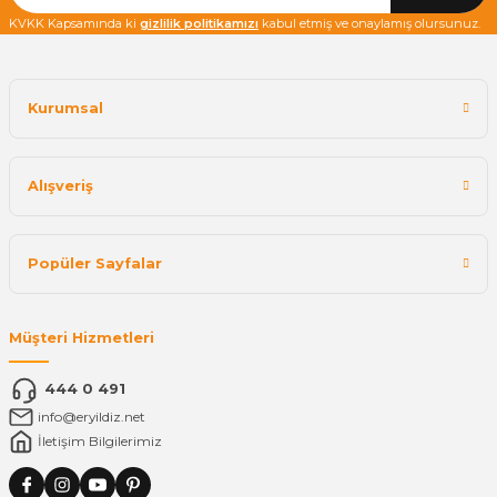
KVKK Kapsamında ki
gizlilik politikamızı
kabul etmiş ve onaylamış olursunuz.
Kurumsal
Alışveriş
Popüler Sayfalar
Müşteri Hizmetleri
444 0 491
info@eryildiz.net
İletişim Bilgilerimiz