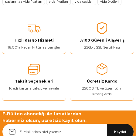
paslanmaz vida fiyatları
vida fiyatları
vida çeşitleri
vida ölçüleri
Ürün resmi kalitesiz, bozuk veya görüntülenemiyor.
Ürün açıklamasında eksik bilgiler bulunuyor.
Ürün bilgilerinde hatalar bulunuyor.
Ürün fiyatı diğer sitelerden daha pahalı.
Bu ürüne benzer farklı alternatifler olmalı.
Hızlı Kargo Hizmeti
%100 Güvenli Alışveriş
16:00’a kadar ki tüm siparişler
256bit SSL Sertifikası
Yetkiliye Gönder
Taksit Seçenekleri
Ücretsiz Kargo
Kredi kartına taksit ve havale
25000 TL ve üzeri tüm
siparişlerde
E-Bülten aboneliği ile fırsatlardan
haberiniz olsun, ücretsiz kayıt olun.
Kaydet