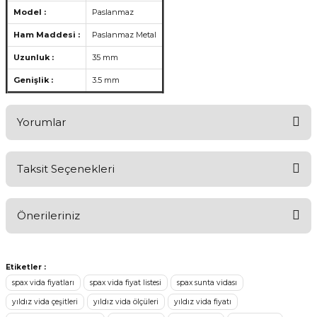
Model :
Paslanmaz
Ham Maddesi :
Paslanmaz Metal
Uzunluk :
35 mm
Genişlik :
3.5 mm
Yorumlar
Taksit Seçenekleri
Aldığınız Ürünlerden Ne Derecede Memnun Kaldınız ?
Önerileriniz
Ürünü Değerlendir 😂😊😍😐🤔😡
Bu ürünün fiyat bilgisi, resim, ürün açıklamalarında ve diğer
konularda yetersiz gördüğünüz noktaları öneri formunu kullanarak
Etiketler :
tarafımıza iletebilirsiniz.
spax vida fiyatları
spax vida fiyat listesi
spax sunta vidası
Görüş ve önerileriniz için teşekkür ederiz.
yıldız vida çeşitleri
yıldız vida ölçüleri
yıldız vida fiyatı