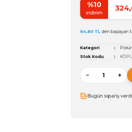
%10
324,
indirim
64,80 TL
den başlayan ta
Kategori
Poliü
Stok Kodu
KÖPÜ
Bugün sipariş verd