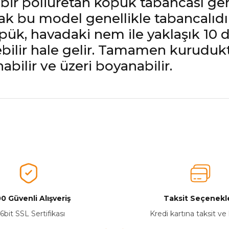
bir poliüretan köpük tabancası gere
cak bu model genellikle tabancalıdı
Köpük, havadaki nem ile yaklaşık 10
ebilir hale gelir. Tamamen kurudukt
nabilir ve üzeri boyanabilir.
nularda yetersiz gördüğünüz noktaları öneri formunu kullanarak tarafımız
Aldığınız Ürünlerden Ne Derecede Memnun Kaldınız ?
Ürünü Değerlendir 😂😊😍😐🤔😡
0 Güvenli Alışveriş
Taksit Seçenekle
6bit SSL Sertifikası
Kredi kartına taksit ve