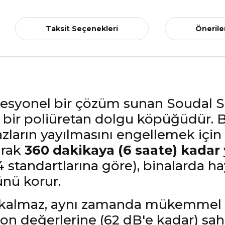
Taksit Seçenekleri
Önerile
fesyonel bir çözüm sunan Soudal
bir poliüretan dolgu köpüğüdür. B
zların yayılmasını engellemek için t
arak
360 dakikaya (6 saate) kadar
4 standartlarına göre), binalarda 
nü korur.
 kalmaz, aynı zamanda mükemmel b
asyon değerlerine (62 dB'e kadar) 