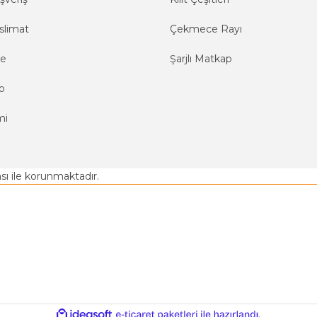
slimat
Çekmece Rayı
me
Şarjlı Matkap
o
mi
kası ile korunmaktadır.
ile
ideasoft
e-