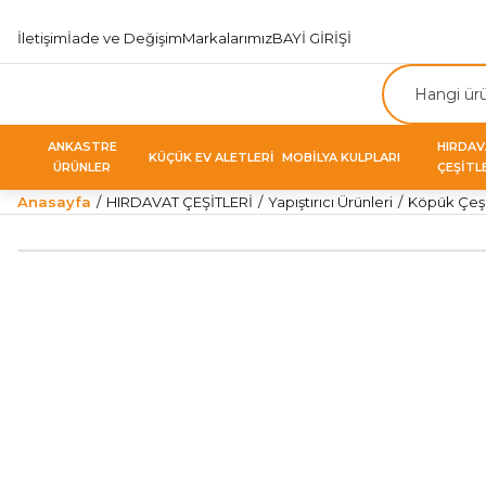
İletişim
İade ve Değişim
Markalarımız
BAYİ GİRİŞİ
ANKASTRE
HIRDA
KÜÇÜK EV ALETLERİ
MOBİLYA KULPLARI
ÜRÜNLER
ÇEŞİTL
Anasayfa
HIRDAVAT ÇEŞİTLERİ
Yapıştırıcı Ürünleri
Köpük Çeşi