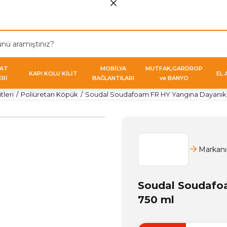
VAT
MOBİLYA
MUTFAK,GARDROP
KAPI KOLU KİLİT
EL 
ERİ
BAĞLANTILARI
ve BANYO
tleri
Poliüretan Köpük
Soudal Soudafoam FR HY Yangına Dayanıkl
Markanı
Soudal Soudafo
750 ml