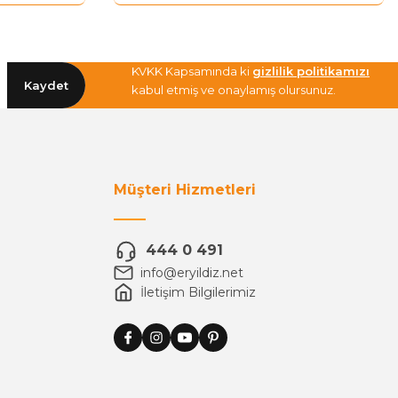
KVKK Kapsamında ki
gizlilik politikamızı
Kaydet
kabul etmiş ve onaylamış olursunuz.
Müşteri Hizmetleri
444 0 491
info@eryildiz.net
İletişim Bilgilerimiz