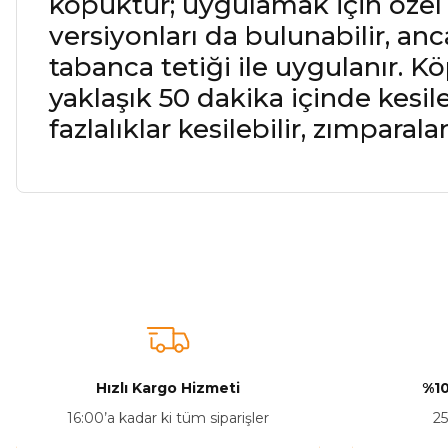
köpüktür; uygulamak için özel 
versiyonları da bulunabilir, an
tabanca tetiği ile uygulanır. 
yaklaşık 50 dakika içinde kesil
fazlalıklar kesilebilir, zımparala
Bu ürünün fiyat bilgisi, resim, ürün açıklamalarında ve diğer ko
Görüş ve önerileriniz için teşekkür ederiz.
Ürün resmi kalitesiz, bozuk veya görüntülenemiyor.
Ürün açıklamasında eksik bilgiler bulunuyor.
Ürün bilgilerinde hatalar bulunuyor.
Hızlı Kargo Hizmeti
%10
Ürün fiyatı diğer sitelerden daha pahalı.
16:00’a kadar ki tüm siparişler
25
Bu ürüne benzer farklı alternatifler olmalı.