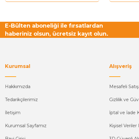
E-Bülten aboneliği ile fırsatlardan
haberiniz olsun, ücretsiz kayıt olun.
Kurumsal
Alışveriş
Hakkımızda
Mesafeli Satı
Tedarikçilerimiz
Gizlilik ve Güv
İletişim
İptal ve İade K
Kurumsal Sayfamız
Kişisel Veriler 
Bayi Girişi
3D Güvenli Alı