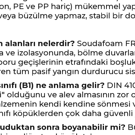
on, PE ve PP hariç) mükemmel yap
ya büzülme yapmaz, stabil bir dolg
 alanları nelerdir?
Soudafoam FR H
 ve izolasyonunda, bölme duvarları
 boru geçişlerinin etrafındaki boşl
en tüm pasif yangın durdurucu sist
nıfı (B1) ne anlama gelir?
DIN 410
i" olduğunu ve alev almasının zor 
malzemenin kendi kendine sönmesi 
nıfı köpüklerden çok daha güvenli 
uruduktan sonra boyanabilir mi?
Bu