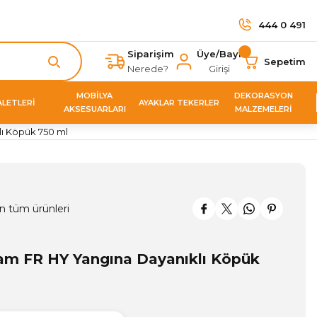
444 0 491
Siparişim
Üye/Bayi
Sepetim
Nerede?
Girişi
MOBİLYA
DEKORASYON
ALETLERİ
AYAKLAR TEKERLER
AKSESUARLARI
MALZEMELERİ
ı Köpük 750 ml
n tüm ürünleri
am FR HY Yangına Dayanıklı Köpük