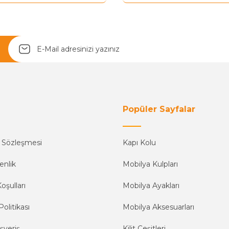
Yetkiliye Gönder
Popüler Sayfalar
ş Sözleşmesi
Kapı Kolu
enlik
Mobilya Kulpları
oşulları
Mobilya Ayakları
Politikası
Mobilya Aksesuarları
şveriş
Kilit Çeşitleri