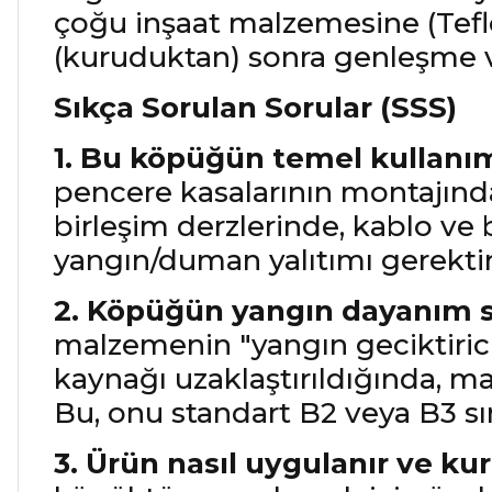
çoğu inşaat malzemesine (Tefl
(kuruduktan) sonra genleşme ve
Sıkça Sorulan Sorular (SSS)
1. Bu köpüğün temel kullanım
pencere kasalarının montajında
birleşim derzlerinde, kablo ve
yangın/duman yalıtımı gerektir
2. Köpüğün yangın dayanım sı
malzemenin "yangın geciktiric
kaynağı uzaklaştırıldığında, 
Bu, onu standart B2 veya B3 sı
3. Ürün nasıl uygulanır ve k