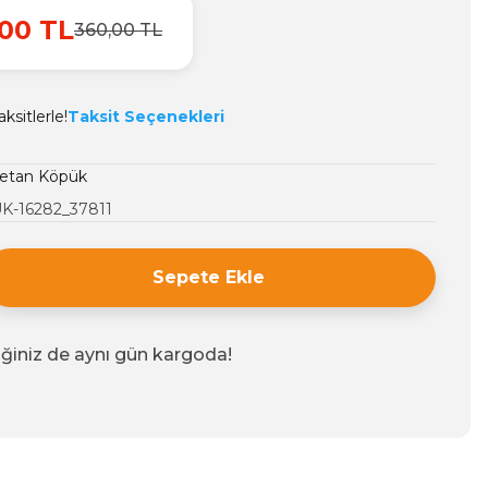
00 TL
360,00 TL
ksitlerle!
Taksit Seçenekleri
retan Köpük
K-16282_37811
Sepete Ekle
iğiniz de aynı gün kargoda!