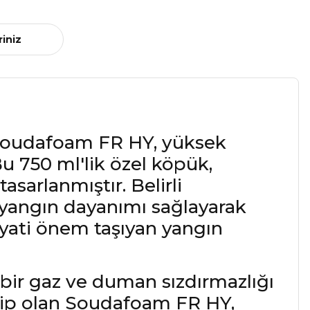
riniz
 Soudafoam FR HY, yüksek
u 750 ml'lik özel köpük,
asarlanmıştır. Belirli
yangın dayanımı sağlayarak
hayati önem taşıyan yangın
ir gaz ve duman sızdırmazlığı
sahip olan Soudafoam FR HY,