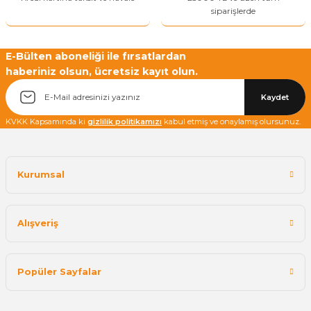
siparişlerde
E-Bülten aboneliği ile fırsatlardan
haberiniz olsun, ücretsiz kayıt olun.
Yetkiliye Gönder
Kaydet
KVKK Kapsamında ki
gizlilik politikamızı
kabul etmiş ve onaylamış olursunuz.
Kurumsal
Alışveriş
Popüler Sayfalar