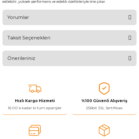
edilebilir, yüksek performans ve estetik özellikleriyle öne çıkar.
Yorumlar
Taksit Seçenekleri
Aldığınız Ürünlerden Ne Derecede Memnun Kaldınız ?
Önerileriniz
Ürünü Değerlendir 😂😊😍😐🤔😡
Bu ürünün fiyat bilgisi, resim, ürün açıklamalarında ve diğer
konularda yetersiz gördüğünüz noktaları öneri formunu kullanarak
tarafımıza iletebilirsiniz.
Görüş ve önerileriniz için teşekkür ederiz.
Hızlı Kargo Hizmeti
%100 Güvenli Alışveriş
Ürün resmi kalitesiz, bozuk veya görüntülenemiyor.
16:00’a kadar ki tüm siparişler
256bit SSL Sertifikası
Ürün açıklamasında eksik bilgiler bulunuyor.
Ürün bilgilerinde hatalar bulunuyor.
Ürün fiyatı diğer sitelerden daha pahalı.