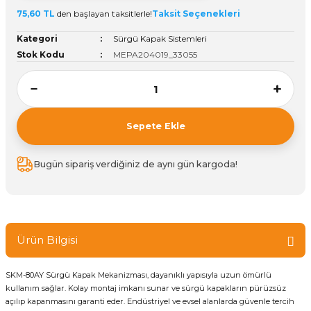
75,60 TL
den başlayan taksitlerle!
Taksit Seçenekleri
ivi
k Bağlantıları
arı
aları
Panç Çeşitleri
Hobi Yapıştırıcıları
Oda ve Wc Kapı Kilidi
Köşe Sepetler
Pantolonluk
Köpük Tabancası
Sehba Ayakları
Kategori
Sürgü Kapak Sistemleri
leri
ı
Piton Askı
Pano ve Kapak Kilitleri
Sabunluk
Pense
Vitrin Ara Ayakları
Stok Kodu
MEPA204019_33055
Çubuğu ve Aparatları
ancası
Streç
Sandık Kilitleri
Tuvalet Kağıtlılığı
Silikon Tabancası
arı
itleri
sı
Takım Çantası
Tornavida Çeşitleri
Sepete Ekle
Sprey Ürünleri
ası
Zımba Teli
Bugün sipariş verdiğiniz de aynı gün kargoda!
Zımpara Çeşitleri
Ürün Bilgisi
SKM-80AY Sürgü Kapak Mekanizması, dayanıklı yapısıyla uzun ömürlü
kullanım sağlar. Kolay montaj imkanı sunar ve sürgü kapakların pürüzsüz
açılıp kapanmasını garanti eder. Endüstriyel ve evsel alanlarda güvenle tercih