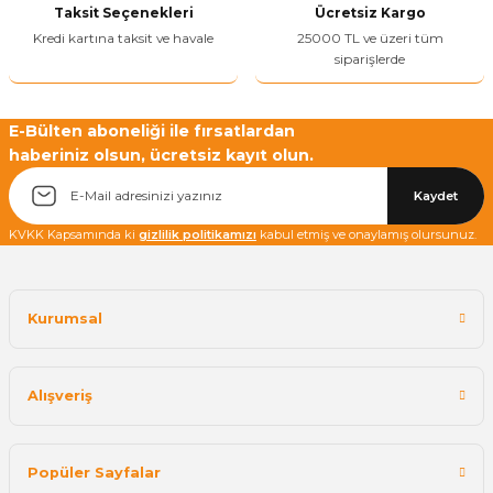
Taksit Seçenekleri
Ücretsiz Kargo
Bu ürüne benzer farklı alternatifler olmalı.
Kredi kartına taksit ve havale
25000 TL ve üzeri tüm
siparişlerde
E-Bülten aboneliği ile fırsatlardan
haberiniz olsun, ücretsiz kayıt olun.
Yetkiliye Gönder
Kaydet
KVKK Kapsamında ki
gizlilik politikamızı
kabul etmiş ve onaylamış olursunuz.
Kurumsal
Alışveriş
Popüler Sayfalar