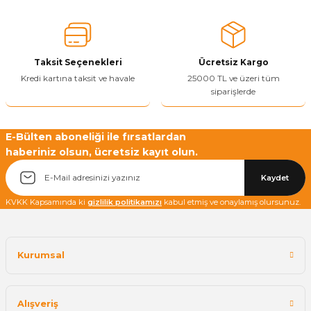
Ürün açıklamasında eksik bilgiler bulunuyor.
Ürün bilgilerinde hatalar bulunuyor.
Ürün fiyatı diğer sitelerden daha pahalı.
Taksit Seçenekleri
Ücretsiz Kargo
Bu ürüne benzer farklı alternatifler olmalı.
Kredi kartına taksit ve havale
25000 TL ve üzeri tüm
siparişlerde
E-Bülten aboneliği ile fırsatlardan
haberiniz olsun, ücretsiz kayıt olun.
Yetkiliye Gönder
Kaydet
KVKK Kapsamında ki
gizlilik politikamızı
kabul etmiş ve onaylamış olursunuz.
Kurumsal
Alışveriş