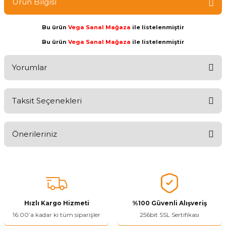
Ürün Bilgisi
Bu ürün
Vega Sanal Mağaza
ile listelenmiştir
Bu ürün
Vega Sanal Mağaza
ile listelenmiştir
Yorumlar
Taksit Seçenekleri
Aldığınız Ürünlerden Ne Derecede Memnun Kaldınız ?
Önerileriniz
Ürünü Değerlendir 😂😊😍😐🤔😡
Bu ürünün fiyat bilgisi, resim, ürün açıklamalarında ve diğer
konularda yetersiz gördüğünüz noktaları öneri formunu kullanarak
tarafımıza iletebilirsiniz.
Görüş ve önerileriniz için teşekkür ederiz.
Hızlı Kargo Hizmeti
%100 Güvenli Alışveriş
Ürün resmi kalitesiz, bozuk veya görüntülenemiyor.
16:00’a kadar ki tüm siparişler
256bit SSL Sertifikası