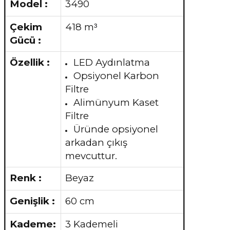
Model :
3490
Çekim
418 m
³
Gücü :
Özellik :
LED Aydınlatma
Opsiyonel Karbon
Filtre
Alimünyum Kaset
Filtre
Üründe opsiyonel
arkadan çıkış
mevcuttur.
Renk :
Beyaz
Genişlik :
60 cm
Kademe:
3 Kademeli