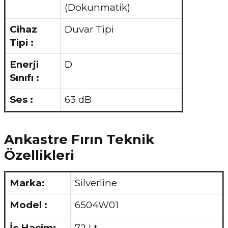
(Dokunmatik)
Cihaz
Duvar Tipi
Tipi :
Enerji
D
Sınıfı :
Ses :
63 dB
Ankastre Fırın Teknik
Özellikleri
Marka:
Silverline
Model :
6504W01
İç Hacim:
72 Lt