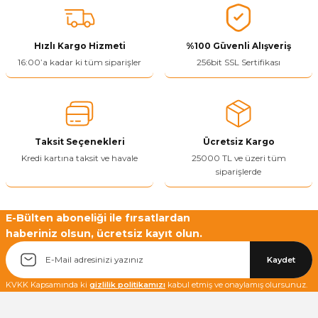
tarafımıza iletebilirsiniz.
Görüş ve önerileriniz için teşekkür ederiz.
Hızlı Kargo Hizmeti
%100 Güvenli Alışveriş
Ürün resmi kalitesiz, bozuk veya görüntülenemiyor.
16:00’a kadar ki tüm siparişler
256bit SSL Sertifikası
Ürün açıklamasında eksik bilgiler bulunuyor.
Ürün bilgilerinde hatalar bulunuyor.
Ürün fiyatı diğer sitelerden daha pahalı.
Taksit Seçenekleri
Ücretsiz Kargo
Bu ürüne benzer farklı alternatifler olmalı.
Kredi kartına taksit ve havale
25000 TL ve üzeri tüm
siparişlerde
E-Bülten aboneliği ile fırsatlardan
haberiniz olsun, ücretsiz kayıt olun.
Yetkiliye Gönder
Kaydet
KVKK Kapsamında ki
gizlilik politikamızı
kabul etmiş ve onaylamış olursunuz.