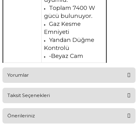
Toplam 7400 W
gücü bulunuyor.
Gaz Kesme
Emniyeti
Yandan Düğme
Kontrolü
-Beyaz Cam
Yorumlar
Taksit Seçenekleri
Aldığınız Ürünlerden Ne Derecede Memnun Kaldınız ?
Önerileriniz
Ürünü Değerlendir 😂😊😍😐🤔😡
Bu ürünün fiyat bilgisi, resim, ürün açıklamalarında ve diğer
konularda yetersiz gördüğünüz noktaları öneri formunu kullanarak