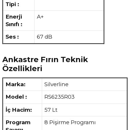
Tipi :
Enerji
A+
Sınıfı :
Ses :
67 dB
Ankastre Fırın Teknik
Özellikleri
Marka:
Silverline
Model :
RS6235R03
İç Hacim:
57 Lt
Program
8 Pişirme Programı
Sayısı: