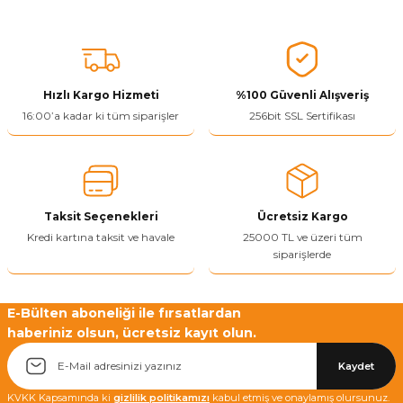
Bu ürünün fiyat bilgisi, resim, ürün açıklamalarında ve diğer
konularda yetersiz gördüğünüz noktaları öneri formunu kullanarak
tarafımıza iletebilirsiniz.
Görüş ve önerileriniz için teşekkür ederiz.
Hızlı Kargo Hizmeti
%100 Güvenli Alışveriş
Ürün resmi kalitesiz, bozuk veya görüntülenemiyor.
16:00’a kadar ki tüm siparişler
256bit SSL Sertifikası
Ürün açıklamasında eksik bilgiler bulunuyor.
Ürün bilgilerinde hatalar bulunuyor.
Ürün fiyatı diğer sitelerden daha pahalı.
Taksit Seçenekleri
Ücretsiz Kargo
Bu ürüne benzer farklı alternatifler olmalı.
Kredi kartına taksit ve havale
25000 TL ve üzeri tüm
siparişlerde
E-Bülten aboneliği ile fırsatlardan
haberiniz olsun, ücretsiz kayıt olun.
Yetkiliye Gönder
Kaydet
KVKK Kapsamında ki
gizlilik politikamızı
kabul etmiş ve onaylamış olursunuz.