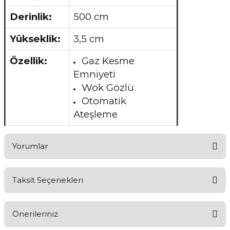
Derinlik:
500 cm
Yükseklik:
3,5 cm
Özellik:
Gaz Kesme
Emniyeti
Wok Gözlü
Otomatik
Ateşleme
Yorumlar
Taksit Seçenekleri
Aldığınız Ürünlerden Ne Derecede Memnun Kaldınız ?
Önerileriniz
Ürünü Değerlendir 😂😊😍😐🤔😡