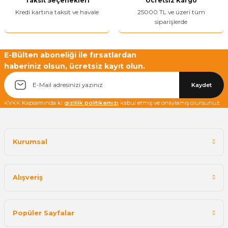
Taksit Seçenekleri
Ücretsiz Kargo
Bu ürüne benzer farklı alternatifler olmalı.
Kredi kartına taksit ve havale
25000 TL ve üzeri tüm
siparişlerde
E-Bülten aboneliği ile fırsatlardan
haberiniz olsun, ücretsiz kayıt olun.
Yetkiliye Gönder
Kaydet
KVKK Kapsamında ki
gizlilik politikamızı
kabul etmiş ve onaylamış olursunuz.
Kurumsal
Alışveriş
Popüler Sayfalar