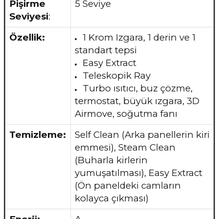
Pişirme
5 Seviye
Seviyesi
:
Özellik:
1 Krom Izgara, 1 derin ve 1
standart tepsi
Easy Extract
Teleskopik Ray
Turbo ısıtıcı, buz çözme,
termostat, büyük ızgara, 3D
Airmove, soğutma fanı
Temizleme:
Self Clean (Arka panellerin kiri
emmesi), Steam Clean
(Buharla kirlerin
yumuşatılması), Easy Extract
(Ön paneldeki camların
kolayca çıkması)