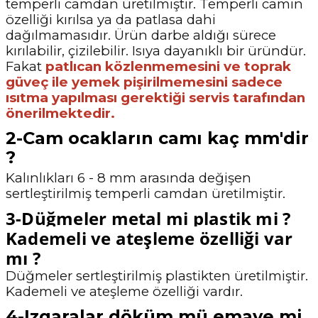
temperli camdan üretilmiştir. Temperli camın
özelliği kırılsa ya da patlasa dahi
dağılmamasıdır. Ürün darbe aldığı sürece
kırılabilir, çizilebilir. Isıya dayanıklı bir üründür.
Fakat
patlıcan közlenmemesini ve toprak
güveç ile yemek pişirilmemesini sadece
ısıtma yapılması gerektiği servis tarafından
önerilmektedir.
2-Cam ocakların camı kaç mm'dir
?
Kalınlıkları 6 - 8 mm arasında değişen
sertleştirilmiş temperli camdan üretilmiştir.
3-Düğmeler metal mi plastik mi ?
Kademeli ve ateşleme özelliği var
mı ?
Düğmeler sertleştirilmiş plastikten üretilmiştir.
Kademeli ve ateşleme özelliği vardır.
4-Izgaralar döküm mü emaye mi