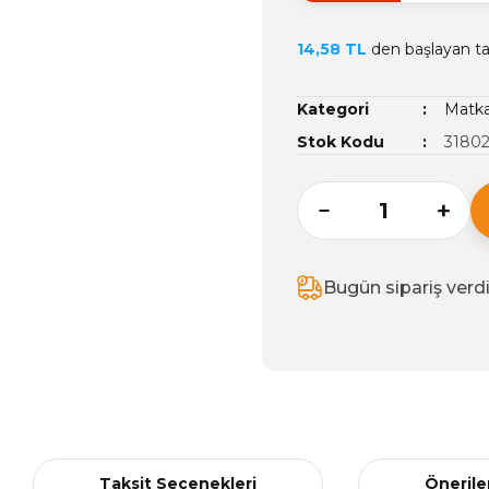
14,58 TL
den başlayan tak
Kategori
Matka
Stok Kodu
3180
Bugün sipariş verd
Taksit Seçenekleri
Önerile