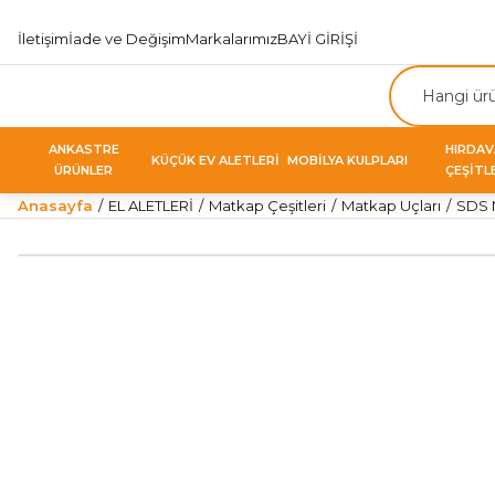
İletişim
İade ve Değişim
Markalarımız
BAYİ GİRİŞİ
ANKASTRE
HIRDA
KÜÇÜK EV ALETLERİ
MOBİLYA KULPLARI
ÜRÜNLER
ÇEŞİTL
Anasayfa
EL ALETLERİ
Matkap Çeşitleri
Matkap Uçları
SDS 