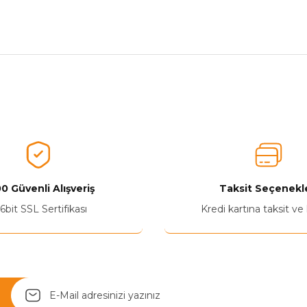
nularda yetersiz gördüğünüz noktaları öneri formunu kullanarak tarafımız
Aldığınız Ürünlerden Ne Derecede Memnun Kaldınız ?
Ürünü Değerlendir 😂😊😍😐🤔😡
0 Güvenli Alışveriş
Taksit Seçenekle
6bit SSL Sertifikası
Kredi kartına taksit ve