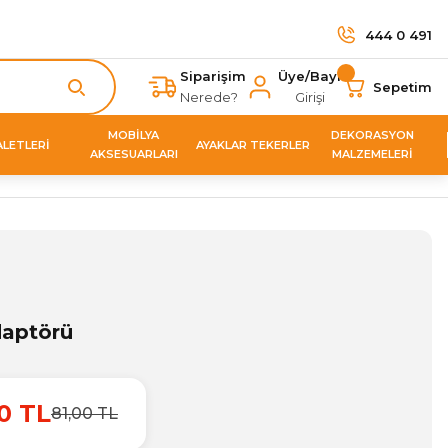
444 0 491
Siparişim
Üye/Bayi
Sepetim
Nerede?
Girişi
MOBİLYA
DEKORASYON
ALETLERİ
AYAKLAR TEKERLER
AKSESUARLARI
MALZEMELERİ
aptörü
0 TL
81,00 TL