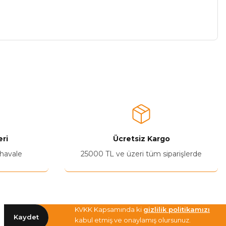
a iletebilirsiniz.
ri
Ücretsiz Kargo
 havale
25000 TL ve üzeri tüm siparişlerde
KVKK Kapsamında ki
gizlilik politikamızı
Kaydet
kabul etmiş ve onaylamış olursunuz.