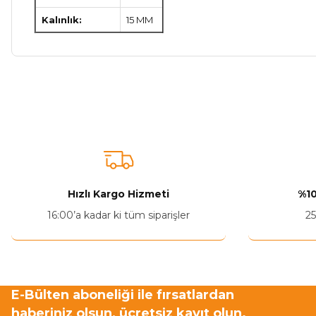
Kalınlık:
15 MM
Bu ürünün fiyat bilgisi, resim, ürün açıklamalarında ve diğer ko
Görüş ve önerileriniz için teşekkür ederiz.
Ürün resmi kalitesiz, bozuk veya görüntülenemiyor.
Ürün açıklamasında eksik bilgiler bulunuyor.
Ürün bilgilerinde hatalar bulunuyor.
Hızlı Kargo Hizmeti
%10
Ürün fiyatı diğer sitelerden daha pahalı.
16:00’a kadar ki tüm siparişler
25
Bu ürüne benzer farklı alternatifler olmalı.
E-Bülten aboneliği ile fırsatlardan
haberiniz olsun, ücretsiz kayıt olun.