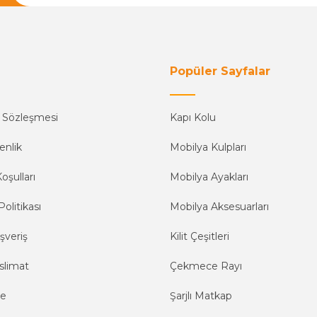
Yetkiliye Gönder
Popüler Sayfalar
ş Sözleşmesi
Kapı Kolu
enlik
Mobilya Kulpları
oşulları
Mobilya Ayakları
Politikası
Mobilya Aksesuarları
şveriş
Kilit Çeşitleri
slimat
Çekmece Rayı
me
Şarjlı Matkap