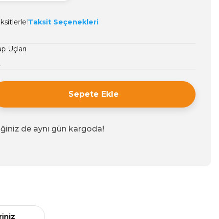
sitlerle!
Taksit Seçenekleri
p Uçları
2
Sepete Ekle
iğiniz de aynı gün kargoda!
riniz