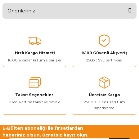
Önerileriniz
Ürünü Değerlendir 😂😊😍😐🤔😡
Bu ürünün fiyat bilgisi, resim, ürün açıklamalarında ve diğer
konularda yetersiz gördüğünüz noktaları öneri formunu kullanarak
tarafımıza iletebilirsiniz.
Görüş ve önerileriniz için teşekkür ederiz.
Hızlı Kargo Hizmeti
%100 Güvenli Alışveriş
Ürün resmi kalitesiz, bozuk veya görüntülenemiyor.
16:00’a kadar ki tüm siparişler
256bit SSL Sertifikası
Ürün açıklamasında eksik bilgiler bulunuyor.
Ürün bilgilerinde hatalar bulunuyor.
Ürün fiyatı diğer sitelerden daha pahalı.
Taksit Seçenekleri
Ücretsiz Kargo
Bu ürüne benzer farklı alternatifler olmalı.
Kredi kartına taksit ve havale
25000 TL ve üzeri tüm
siparişlerde
E-Bülten aboneliği ile fırsatlardan
haberiniz olsun, ücretsiz kayıt olun.
Yetkiliye Gönder