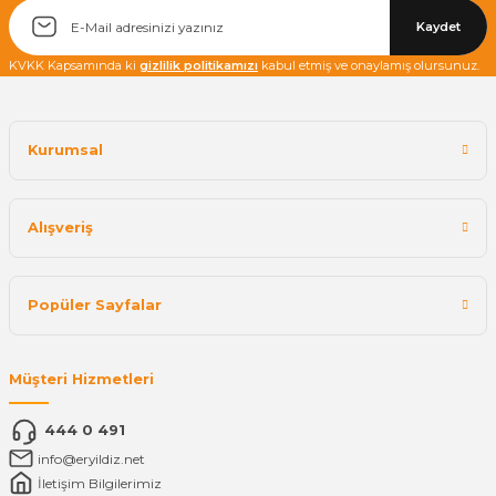
Kaydet
KVKK Kapsamında ki
gizlilik politikamızı
kabul etmiş ve onaylamış olursunuz.
Kurumsal
Alışveriş
Popüler Sayfalar
Müşteri Hizmetleri
444 0 491
info@eryildiz.net
İletişim Bilgilerimiz