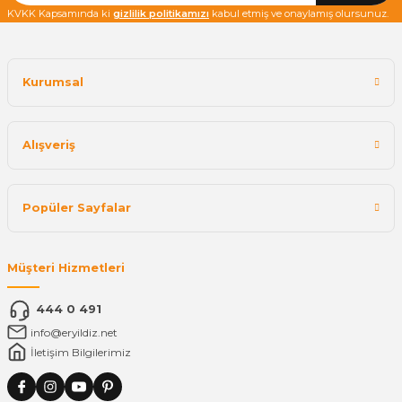
KVKK Kapsamında ki
gizlilik politikamızı
kabul etmiş ve onaylamış olursunuz.
Kurumsal
Alışveriş
Popüler Sayfalar
Müşteri Hizmetleri
444 0 491
info@eryildiz.net
İletişim Bilgilerimiz