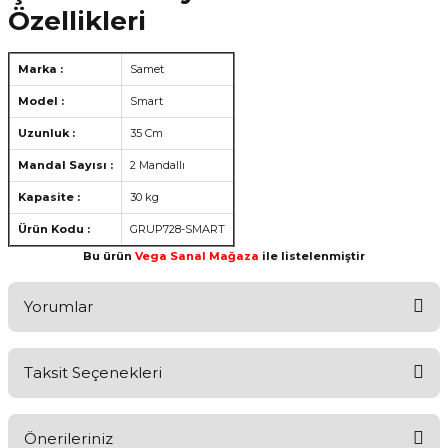
Özellikleri
Marka :
Samet
Model :
Smart
Uzunluk :
35 Cm
Mandal Sayısı :
2 Mandallı
Kapasite :
30 kg
Ürün Kodu :
GRUP728-SMART
Bu ürün
Vega Sanal Mağaza
ile listelenmiştir
Yorumlar
Taksit Seçenekleri
Aldığınız Ürünlerden Ne Derecede Memnun Kaldınız ?
Önerileriniz