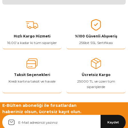
Ürünü Değerlendir 😂😊😍😐🤔😡
Bu ürünün fiyat bilgisi, resim, ürün açıklamalarında ve diğer
konularda yetersiz gördüğünüz noktaları öneri formunu kullanarak
tarafımıza iletebilirsiniz.
Görüş ve önerileriniz için teşekkür ederiz.
Hızlı Kargo Hizmeti
%100 Güvenli Alışveriş
Ürün resmi kalitesiz, bozuk veya görüntülenemiyor.
16:00’a kadar ki tüm siparişler
256bit SSL Sertifikası
Ürün açıklamasında eksik bilgiler bulunuyor.
Ürün bilgilerinde hatalar bulunuyor.
Ürün fiyatı diğer sitelerden daha pahalı.
Taksit Seçenekleri
Ücretsiz Kargo
Bu ürüne benzer farklı alternatifler olmalı.
Kredi kartına taksit ve havale
25000 TL ve üzeri tüm
siparişlerde
E-Bülten aboneliği ile fırsatlardan
haberiniz olsun, ücretsiz kayıt olun.
Yetkiliye Gönder
Kaydet