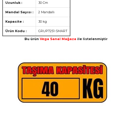
Uzunluk :
30 Cm
Mandal Sayısı :
2 Mandallı
Kapasite :
30 kg
Ürün Kodu :
GRUP7251-SMART
Bu ürün
Vega Sanal Mağaza
ile listelenmiştir