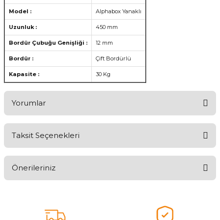
Model :
Alphabox Yanaklı
Uzunluk :
450 mm
Bordür Çubuğu Genişliği :
12 mm
Bordür :
Çift Bordürlü
Kapasite :
30 Kg
Yorumlar
Taksit Seçenekleri
Aldığınız Ürünlerden Ne Derecede Memnun Kaldınız ?
Önerileriniz
Ürünü Değerlendir 😂😊😍😐🤔😡
Bu ürünün fiyat bilgisi, resim, ürün açıklamalarında ve diğer
konularda yetersiz gördüğünüz noktaları öneri formunu kullanarak
tarafımıza iletebilirsiniz.