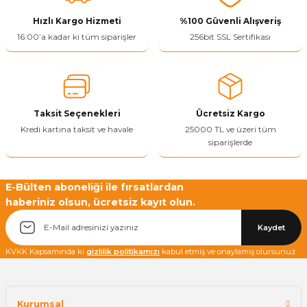
Görüş ve önerileriniz için teşekkür ederiz.
Hızlı Kargo Hizmeti
%100 Güvenli Alışveriş
Ürün resmi kalitesiz, bozuk veya görüntülenemiyor.
16:00’a kadar ki tüm siparişler
256bit SSL Sertifikası
Ürün açıklamasında eksik bilgiler bulunuyor.
Ürün bilgilerinde hatalar bulunuyor.
Ürün fiyatı diğer sitelerden daha pahalı.
Taksit Seçenekleri
Ücretsiz Kargo
Bu ürüne benzer farklı alternatifler olmalı.
Kredi kartına taksit ve havale
25000 TL ve üzeri tüm
siparişlerde
E-Bülten aboneliği ile fırsatlardan
haberiniz olsun, ücretsiz kayıt olun.
Yetkiliye Gönder
Kaydet
KVKK Kapsamında ki
gizlilik politikamızı
kabul etmiş ve onaylamış olursunuz.
Kurumsal