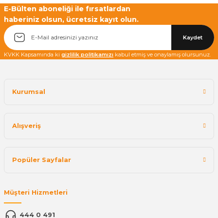
E-Bülten aboneliği ile fırsatlardan
haberiniz olsun, ücretsiz kayıt olun.
Yetkiliye Gönder
Kaydet
KVKK Kapsamında ki
gizlilik politikamızı
kabul etmiş ve onaylamış olursunuz.
Kurumsal
Alışveriş
Popüler Sayfalar
Müşteri Hizmetleri
444 0 491