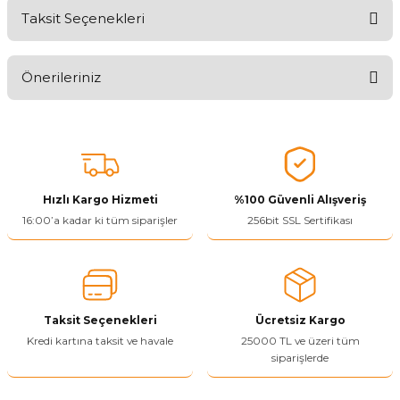
Taksit Seçenekleri
Aldığınız Ürünlerden Ne Derecede Memnun Kaldınız ?
Önerileriniz
Ürünü Değerlendir 😂😊😍😐🤔😡
Bu ürünün fiyat bilgisi, resim, ürün açıklamalarında ve diğer
konularda yetersiz gördüğünüz noktaları öneri formunu kullanarak
tarafımıza iletebilirsiniz.
Görüş ve önerileriniz için teşekkür ederiz.
Hızlı Kargo Hizmeti
%100 Güvenli Alışveriş
Ürün resmi kalitesiz, bozuk veya görüntülenemiyor.
16:00’a kadar ki tüm siparişler
256bit SSL Sertifikası
Ürün açıklamasında eksik bilgiler bulunuyor.
Ürün bilgilerinde hatalar bulunuyor.
Ürün fiyatı diğer sitelerden daha pahalı.
Taksit Seçenekleri
Ücretsiz Kargo
Bu ürüne benzer farklı alternatifler olmalı.
Kredi kartına taksit ve havale
25000 TL ve üzeri tüm
siparişlerde