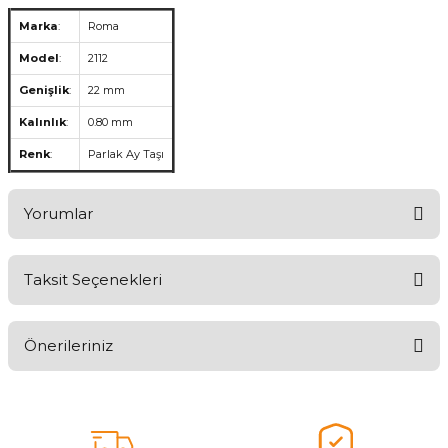
Marka
:
Roma
Model
:
2112
Genişlik
:
22 mm
Kalınlık
:
0.80 mm
Renk
:
Parlak Ay Taşı
Yorumlar
Taksit Seçenekleri
Aldığınız Ürünlerden Ne Derecede Memnun Kaldınız ?
Önerileriniz
Ürünü Değerlendir 😂😊😍😐🤔😡
Bu ürünün fiyat bilgisi, resim, ürün açıklamalarında ve diğer
konularda yetersiz gördüğünüz noktaları öneri formunu kullanarak
tarafımıza iletebilirsiniz.