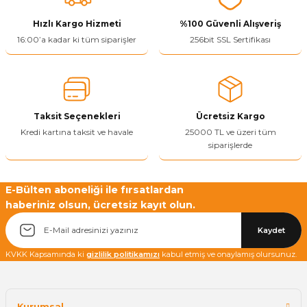
Görüş ve önerileriniz için teşekkür ederiz.
Hızlı Kargo Hizmeti
%100 Güvenli Alışveriş
Ürün resmi kalitesiz, bozuk veya görüntülenemiyor.
16:00’a kadar ki tüm siparişler
256bit SSL Sertifikası
Ürün açıklamasında eksik bilgiler bulunuyor.
Ürün bilgilerinde hatalar bulunuyor.
Ürün fiyatı diğer sitelerden daha pahalı.
Taksit Seçenekleri
Ücretsiz Kargo
Bu ürüne benzer farklı alternatifler olmalı.
Kredi kartına taksit ve havale
25000 TL ve üzeri tüm
siparişlerde
E-Bülten aboneliği ile fırsatlardan
haberiniz olsun, ücretsiz kayıt olun.
Yetkiliye Gönder
Kaydet
KVKK Kapsamında ki
gizlilik politikamızı
kabul etmiş ve onaylamış olursunuz.
Kurumsal