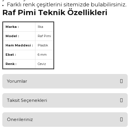
Farklı renk çeşitlerini sitemizde bulabilirsiniz.
Raf Pimi Teknik Özellikleri
Marka :
İlka
Model :
Raf Pimi
Ham Maddesi :
Plastik
Ebat :
6 mm
Renk :
Ceviz
Yorumlar
Taksit Seçenekleri
Aldığınız Ürünlerden Ne Derecede Memnun Kaldınız ?
Önerileriniz
Ürünü Değerlendir 😂😊😍😐🤔😡