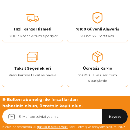
Bu ürünün fiyat bilgisi, resim, ürün açıklamalarında ve diğer
konularda yetersiz gördüğünüz noktaları öneri formunu kullanarak
tarafımıza iletebilirsiniz.
Görüş ve önerileriniz için teşekkür ederiz.
Hızlı Kargo Hizmeti
%100 Güvenli Alışveriş
Ürün resmi kalitesiz, bozuk veya görüntülenemiyor.
16:00’a kadar ki tüm siparişler
256bit SSL Sertifikası
Ürün açıklamasında eksik bilgiler bulunuyor.
Ürün bilgilerinde hatalar bulunuyor.
Ürün fiyatı diğer sitelerden daha pahalı.
Taksit Seçenekleri
Ücretsiz Kargo
Bu ürüne benzer farklı alternatifler olmalı.
Kredi kartına taksit ve havale
25000 TL ve üzeri tüm
siparişlerde
E-Bülten aboneliği ile fırsatlardan
haberiniz olsun, ücretsiz kayıt olun.
Yetkiliye Gönder
Kaydet
KVKK Kapsamında ki
gizlilik politikamızı
kabul etmiş ve onaylamış olursunuz.