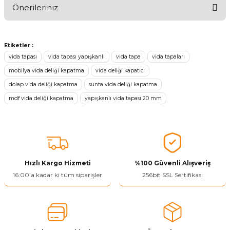
Önerileriniz
Ürünü Değerlendir 😂😊😍😐🤔😡
Bu ürünün fiyat bilgisi, resim, ürün açıklamalarında ve diğer
konularda yetersiz gördüğünüz noktaları öneri formunu kullanarak
Etiketler :
tarafımıza iletebilirsiniz.
vida tapası
vida tapası yapışkanlı
vida tapa
vida tapaları
Görüş ve önerileriniz için teşekkür ederiz.
mobilya vida deliği kapatma
vida deliği kapatıcı
dolap vida deliği kapatma
sunta vida deliği kapatma
Ürün resmi kalitesiz, bozuk veya görüntülenemiyor.
mdf vida deliği kapatma
yapışkanlı vida tapası 20 mm
Ürün açıklamasında eksik bilgiler bulunuyor.
Ürün bilgilerinde hatalar bulunuyor.
Ürün fiyatı diğer sitelerden daha pahalı.
Bu ürüne benzer farklı alternatifler olmalı.
Hızlı Kargo Hizmeti
%100 Güvenli Alışveriş
16:00’a kadar ki tüm siparişler
256bit SSL Sertifikası
Yetkiliye Gönder