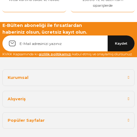
siparişlerde
E-Bülten aboneliği ile fırsatlardan
haberiniz olsun, ücretsiz kayıt olun.
Yetkiliye Gönder
Kaydet
KVKK Kapsamında ki
gizlilik politikamızı
kabul etmiş ve onaylamış olursunuz.
Kurumsal
Alışveriş
Popüler Sayfalar