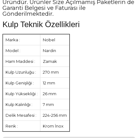
Üründür. Ürünler Size Açılmamış Paketlerin de
Garanti Belgesi ve Faturası ile
Gönderilmektedir.
Kulp Teknik Özellikleri
Marka :
Nobel
Model :
Nardin
Ham Maddesi :
Zamak
Kulp Uzunluğu :
270 mm
Kulp Genişliği :
12 mm
Kulp Yüksekliği :
26 mm
Kulp Kalınlığı :
7 mm
Delik Mesafesi :
224-256 mm
Renk :
Krom İnox