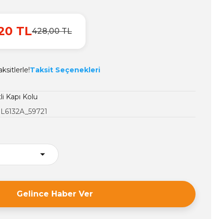
20 TL
428,00 TL
ksitlerle!
Taksit Seçenekleri
li Kapı Kolu
L6132A_59721
Gelince Haber Ver