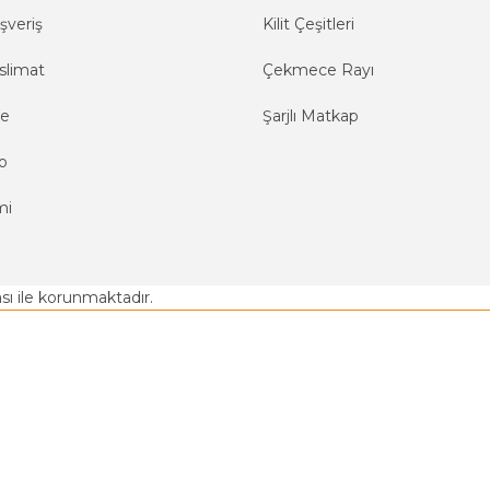
şveriş
Kilit Çeşitleri
slimat
Çekmece Rayı
me
Şarjlı Matkap
o
mi
kası ile korunmaktadır.