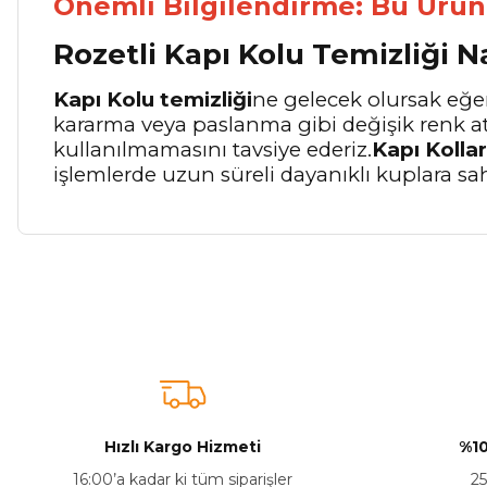
Önemli Bilgilendirme:
Bu Ürün 
Rozetli Kapı Kolu Temizliği N
Kapı Kolu temizliği
ne gelecek olursak eğer
kararma veya paslanma gibi değişik renk a
kullanılmamasını tavsiye ederiz.
Kapı Kollar
işlemlerde uzun süreli dayanıklı kuplara sa
Bu ürünün fiyat bilgisi, resim, ürün açıklamalarında ve diğer ko
Görüş ve önerileriniz için teşekkür ederiz.
Ürün resmi kalitesiz, bozuk veya görüntülenemiyor.
Ürün açıklamasında eksik bilgiler bulunuyor.
Ürün bilgilerinde hatalar bulunuyor.
Hızlı Kargo Hizmeti
%10
Ürün fiyatı diğer sitelerden daha pahalı.
16:00’a kadar ki tüm siparişler
25