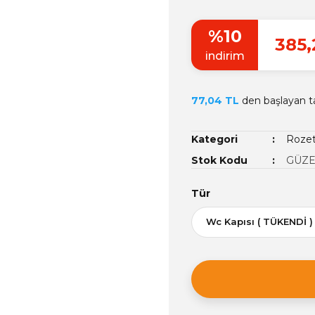
%10
385,
indirim
77,04 TL
den başlayan ta
Kategori
Rozet
Stok Kodu
GÜZE
Tür