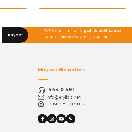
KVKK Kapsamında ki
gizlilik politikamızı
Kaydet
kabul etmiş ve onaylamış olursunuz.
Müşteri Hizmetleri
444 0 491
info@eryildiz.net
İletişim Bilgilerimiz