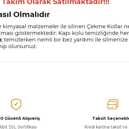
Takım Olarak Satılmaktadır!!!
asıl Olmalıdır
 kimyasal malzemeler ile silinen Çekme Kollar ne
tması göstermektedir. Kapı kolu temizliğinde he
ı
; temizlerken nemli bir bez yardımı ile silmenize
hip olursunuz.
nularda yetersiz gördüğünüz noktaları öneri formunu kullanarak tarafımız
Aldığınız Ürünlerden Ne Derecede Memnun Kaldınız ?
Ürünü Değerlendir 😂😊😍😐🤔😡
0 Güvenli Alışveriş
Taksit Seçenekle
6bit SSL Sertifikası
Kredi kartına taksit ve