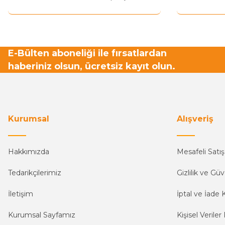
Bu ürüne benzer farklı alternatifler olmalı.
E-Bülten aboneliği ile fırsatlardan
haberiniz olsun, ücretsiz kayıt olun.
Kurumsal
Alışveriş
Hakkımızda
Mesafeli Satı
Tedarikçilerimiz
Gizlilik ve Güv
İletişim
İptal ve İade K
Kurumsal Sayfamız
Kişisel Veriler 