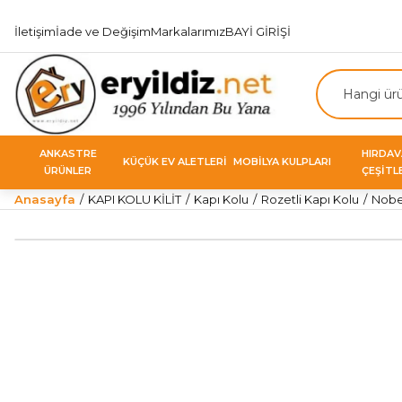
İletişim
İade ve Değişim
Markalarımız
BAYİ GİRİŞİ
ANKASTRE
HIRDA
KÜÇÜK EV ALETLERİ
MOBİLYA KULPLARI
ÜRÜNLER
ÇEŞİTL
Anasayfa
KAPI KOLU KİLİT
Kapı Kolu
Rozetli Kapı Kolu
Nobel