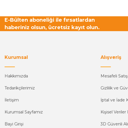
E-Bülten aboneliği ile fırsatlardan
haberiniz olsun, ücretsiz kayıt olun.
Kurumsal
Alışveriş
Hakkımızda
Mesafeli Satı
Tedarikçilerimiz
Gizlilik ve Güv
İletişim
İptal ve İade K
Kurumsal Sayfamız
Kişisel Veriler 
Bayi Girişi
3D Güvenli Alı