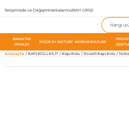
İletişim
İade ve Değişim
Markalarımız
BAYİ GİRİŞİ
ANKASTRE
HIRDA
KÜÇÜK EV ALETLERİ
MOBİLYA KULPLARI
ÜRÜNLER
ÇEŞİTL
Anasayfa
KAPI KOLU KİLİT
Kapı Kolu
Rozetli Kapı Kolu
Nobel