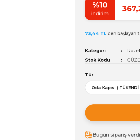
%10
367,
indirim
73,44 TL
den başlayan ta
Kategori
Rozet
Stok Kodu
GÜZE
Tür
Bugün sipariş verd