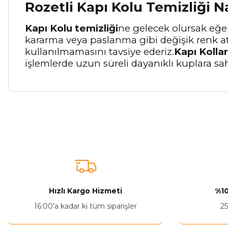
Rozetli Kapı Kolu Temizliği N
Kapı Kolu temizliği
ne gelecek olursak eğer
kararma veya paslanma gibi değişik renk a
kullanılmamasını tavsiye ederiz.
Kapı Kollar
işlemlerde uzun süreli dayanıklı kuplara sa
Bu ürünün fiyat bilgisi, resim, ürün açıklamalarında ve diğer ko
Görüş ve önerileriniz için teşekkür ederiz.
Ürün resmi kalitesiz, bozuk veya görüntülenemiyor.
Ürün açıklamasında eksik bilgiler bulunuyor.
Ürün bilgilerinde hatalar bulunuyor.
Hızlı Kargo Hizmeti
%10
Ürün fiyatı diğer sitelerden daha pahalı.
16:00’a kadar ki tüm siparişler
25
Bu ürüne benzer farklı alternatifler olmalı.