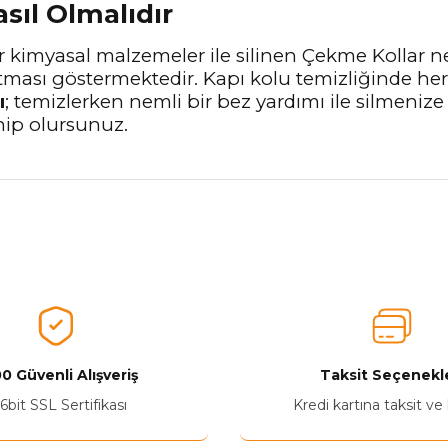
asıl Olmalıdır
 kimyasal malzemeler ile silinen Çekme Kollar ne
tması göstermektedir. Kapı kolu temizliğinde he
ı
; temizlerken nemli bir bez yardımı ile silmenize
hip olursunuz.
nularda yetersiz gördüğünüz noktaları öneri formunu kullanarak tarafımız
Aldığınız Ürünlerden Ne Derecede Memnun Kaldınız ?
Ürünü Değerlendir 😂😊😍😐🤔😡
0 Güvenli Alışveriş
Taksit Seçenekle
6bit SSL Sertifikası
Kredi kartına taksit ve