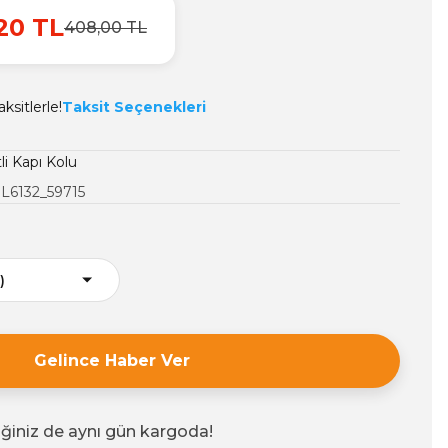
20 TL
408,00 TL
ksitlerle!
Taksit Seçenekleri
li Kapı Kolu
L6132_59715
Gelince Haber Ver
iğiniz de aynı gün kargoda!