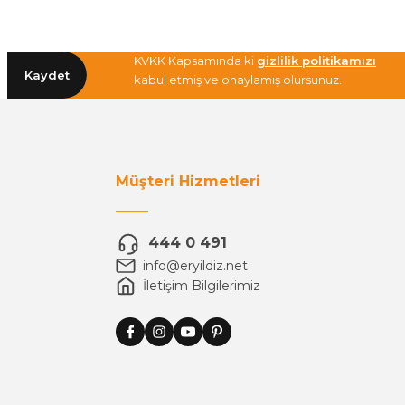
KVKK Kapsamında ki
gizlilik politikamızı
Kaydet
kabul etmiş ve onaylamış olursunuz.
Müşteri Hizmetleri
444 0 491
info@eryildiz.net
İletişim Bilgilerimiz