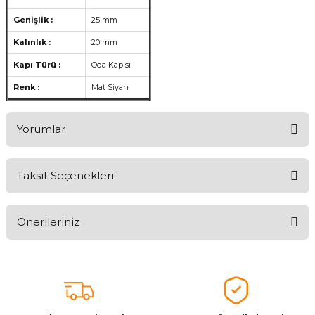
Genişlik :
25 mm
Kalınlık :
20 mm
Kapı Türü :
Oda Kapısı
Renk :
Mat Siyah
Yorumlar
Taksit Seçenekleri
Aldığınız Ürünlerden Ne Derecede Memnun Kaldınız ?
Önerileriniz
Ürünü Değerlendir 😂😊😍😐🤔😡
Bu ürünün fiyat bilgisi, resim, ürün açıklamalarında ve diğer
konularda yetersiz gördüğünüz noktaları öneri formunu kullanarak
tarafımıza iletebilirsiniz.
Görüş ve önerileriniz için teşekkür ederiz.