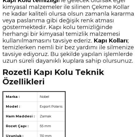
Kapı Kolu temizliği
ne gelecek olursak eğer
kimyasal malzemeler ile silinen Çekme Kollar
ne kadar kaliteli olursa olsun zamanla kararma
veya paslanma gibi değişik renk atması
göstermektedir. Kapı kolu temizliğinde
herhangi bir kimyasal temizlik malzemesi
kullanılmamasını tavsiye ederiz.
Kapı Kolları
;
temizlerken nemli bir bez yardımı ile silmenize
tavsiye ediyoruz. Bu şekilde yapılan işlemlerde
uzun süreli dayanıklı kuplara sahip olursunuz.
Rozetli Kapı Kolu Teknik
Özellikleri
Marka :
Nobel
Model :
Export Polaris
Ham Maddesi :
Zamak
Rozet Çapı :
55 mm
Uzunluk :
110 mm