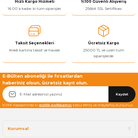
Hızlı Kargo Hizmeti
%100 Güvenli Alışveriş
Ürün resmi kalitesiz, bozuk veya görüntülenemiyor.
16:00’a kadar ki tüm siparişler
256bit SSL Sertifikası
Ürün açıklamasında eksik bilgiler bulunuyor.
Ürün bilgilerinde hatalar bulunuyor.
Ürün fiyatı diğer sitelerden daha pahalı.
Taksit Seçenekleri
Ücretsiz Kargo
Bu ürüne benzer farklı alternatifler olmalı.
Kredi kartına taksit ve havale
25000 TL ve üzeri tüm
siparişlerde
E-Bülten aboneliği ile fırsatlardan
haberiniz olsun, ücretsiz kayıt olun.
Yetkiliye Gönder
Kaydet
KVKK Kapsamında ki
gizlilik politikamızı
kabul etmiş ve onaylamış olursunuz.
Kurumsal