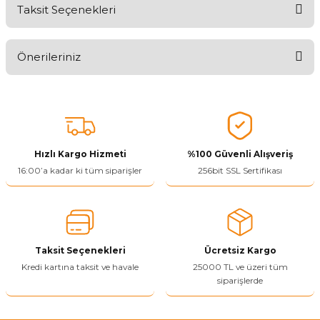
Taksit Seçenekleri
Aldığınız Ürünlerden Ne Derecede Memnun Kaldınız ?
Önerileriniz
Ürünü Değerlendir 😂😊😍😐🤔😡
Bu ürünün fiyat bilgisi, resim, ürün açıklamalarında ve diğer
konularda yetersiz gördüğünüz noktaları öneri formunu kullanarak
tarafımıza iletebilirsiniz.
Görüş ve önerileriniz için teşekkür ederiz.
Hızlı Kargo Hizmeti
%100 Güvenli Alışveriş
Ürün resmi kalitesiz, bozuk veya görüntülenemiyor.
16:00’a kadar ki tüm siparişler
256bit SSL Sertifikası
Ürün açıklamasında eksik bilgiler bulunuyor.
Ürün bilgilerinde hatalar bulunuyor.
Ürün fiyatı diğer sitelerden daha pahalı.
Taksit Seçenekleri
Ücretsiz Kargo
Bu ürüne benzer farklı alternatifler olmalı.
Kredi kartına taksit ve havale
25000 TL ve üzeri tüm
siparişlerde