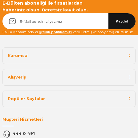
E-Bülten aboneliği ile fırsatlardan
haberiniz olsun, ücretsiz kayıt olun.
Yetkiliye Gönder
Kaydet
KVKK Kapsamında ki
gizlilik politikamızı
kabul etmiş ve onaylamış olursunuz.
Kurumsal
Alışveriş
Popüler Sayfalar
Müşteri Hizmetleri
444 0 491