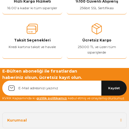
Hızlı Kargo Hizmeti
%100 Güvenli Alışveriş
Ürün resmi kalitesiz, bozuk veya görüntülenemiyor.
16:00’a kadar ki tüm siparişler
256bit SSL Sertifikası
Ürün açıklamasında eksik bilgiler bulunuyor.
Ürün bilgilerinde hatalar bulunuyor.
Ürün fiyatı diğer sitelerden daha pahalı.
Taksit Seçenekleri
Ücretsiz Kargo
Bu ürüne benzer farklı alternatifler olmalı.
Kredi kartına taksit ve havale
25000 TL ve üzeri tüm
siparişlerde
E-Bülten aboneliği ile fırsatlardan
haberiniz olsun, ücretsiz kayıt olun.
Yetkiliye Gönder
Kaydet
KVKK Kapsamında ki
gizlilik politikamızı
kabul etmiş ve onaylamış olursunuz.
Kurumsal