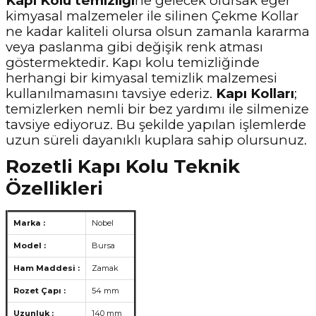
Kapı Kolu temizliği
ne gelecek olursak eğer
kimyasal malzemeler ile silinen Çekme Kollar
ne kadar kaliteli olursa olsun zamanla kararma
veya paslanma gibi değişik renk atması
göstermektedir. Kapı kolu temizliğinde
herhangi bir kimyasal temizlik malzemesi
kullanılmamasını tavsiye ederiz.
Kapı Kolları
;
temizlerken nemli bir bez yardımı ile silmenize
tavsiye ediyoruz. Bu şekilde yapılan işlemlerde
uzun süreli dayanıklı kuplara sahip olursunuz.
Rozetli Kapı Kolu Teknik
Özellikleri
Marka :
Nobel
Model :
Bursa
Ham Maddesi :
Zamak
Rozet Çapı :
54 mm
Uzunluk :
140 mm