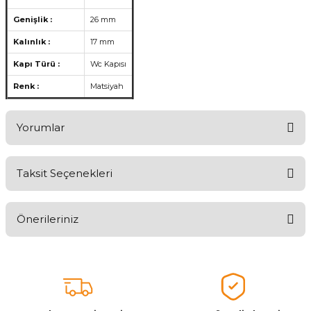
Genişlik :
26 mm
Kalınlık :
17 mm
Kapı Türü :
Wc Kapısı
Renk :
Matsiyah
Yorumlar
Taksit Seçenekleri
Aldığınız Ürünlerden Ne Derecede Memnun Kaldınız ?
Önerileriniz
Ürünü Değerlendir 😂😊😍😐🤔😡
Bu ürünün fiyat bilgisi, resim, ürün açıklamalarında ve diğer
konularda yetersiz gördüğünüz noktaları öneri formunu kullanarak
tarafımıza iletebilirsiniz.
Görüş ve önerileriniz için teşekkür ederiz.