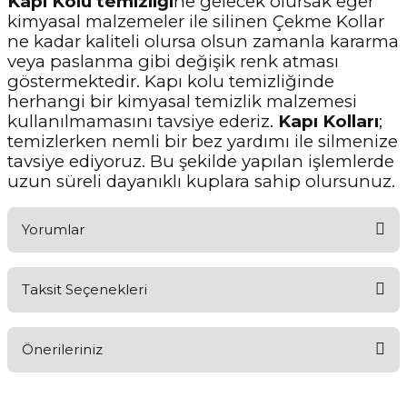
Kapı Kolu temizliği
ne gelecek olursak eğer
kimyasal malzemeler ile silinen Çekme Kollar
ne kadar kaliteli olursa olsun zamanla kararma
veya paslanma gibi değişik renk atması
göstermektedir. Kapı kolu temizliğinde
herhangi bir kimyasal temizlik malzemesi
kullanılmamasını tavsiye ederiz.
Kapı Kolları
;
temizlerken nemli bir bez yardımı ile silmenize
tavsiye ediyoruz. Bu şekilde yapılan işlemlerde
uzun süreli dayanıklı kuplara sahip olursunuz.
Yorumlar
Taksit Seçenekleri
Aldığınız Ürünlerden Ne Derecede Memnun Kaldınız ?
Önerileriniz
Ürünü Değerlendir 😂😊😍😐🤔😡
Bu ürünün fiyat bilgisi, resim, ürün açıklamalarında ve diğer