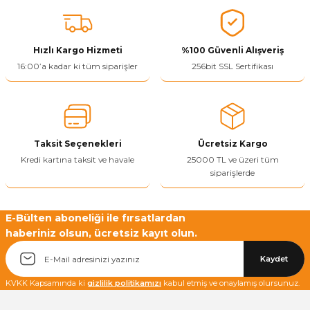
konularda yetersiz gördüğünüz noktaları öneri formunu kullanarak
tarafımıza iletebilirsiniz.
Görüş ve önerileriniz için teşekkür ederiz.
Hızlı Kargo Hizmeti
%100 Güvenli Alışveriş
Ürün resmi kalitesiz, bozuk veya görüntülenemiyor.
16:00’a kadar ki tüm siparişler
256bit SSL Sertifikası
Ürün açıklamasında eksik bilgiler bulunuyor.
Ürün bilgilerinde hatalar bulunuyor.
Ürün fiyatı diğer sitelerden daha pahalı.
Taksit Seçenekleri
Ücretsiz Kargo
Bu ürüne benzer farklı alternatifler olmalı.
Kredi kartına taksit ve havale
25000 TL ve üzeri tüm
siparişlerde
E-Bülten aboneliği ile fırsatlardan
haberiniz olsun, ücretsiz kayıt olun.
Yetkiliye Gönder
Kaydet
KVKK Kapsamında ki
gizlilik politikamızı
kabul etmiş ve onaylamış olursunuz.