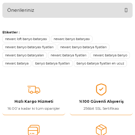
Önerileriniz
Ürünü Değerlendir 😂😊😍😐🤔😡
Bu ürünün fiyat bilgisi, resim, ürün açıklamalarında ve diğer
konularda yetersiz gördüğünüz noktaları öneri formunu kullanarak
Etiketler :
tarafımıza iletebilirsiniz.
newarc loft banyo bataryası
newarc banyo bataryası
Görüş ve önerileriniz için teşekkür ederiz.
newarc banyo bataryası fiyatları
newarc banyo batarya fiyatları
newarc banyo bataryaları
newarc batarya fiyatları
newarc batarya banyo
Ürün resmi kalitesiz, bozuk veya görüntülenemiyor.
newarc batarya
banyo batarya fiyatları
banyo batarya fiyatları en ucuz
Ürün açıklamasında eksik bilgiler bulunuyor.
Ürün bilgilerinde hatalar bulunuyor.
Ürün fiyatı diğer sitelerden daha pahalı.
Bu ürüne benzer farklı alternatifler olmalı.
Hızlı Kargo Hizmeti
%100 Güvenli Alışveriş
16:00’a kadar ki tüm siparişler
256bit SSL Sertifikası
Yetkiliye Gönder