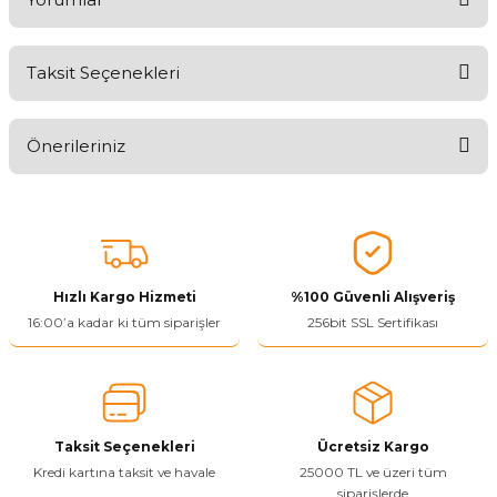
Taksit Seçenekleri
Aldığınız Ürünlerden Ne Derecede Memnun Kaldınız ?
Önerileriniz
Ürünü Değerlendir 😂😊😍😐🤔😡
Bu ürünün fiyat bilgisi, resim, ürün açıklamalarında ve diğer
konularda yetersiz gördüğünüz noktaları öneri formunu kullanarak
tarafımıza iletebilirsiniz.
Görüş ve önerileriniz için teşekkür ederiz.
Hızlı Kargo Hizmeti
%100 Güvenli Alışveriş
Ürün resmi kalitesiz, bozuk veya görüntülenemiyor.
16:00’a kadar ki tüm siparişler
256bit SSL Sertifikası
Ürün açıklamasında eksik bilgiler bulunuyor.
Ürün bilgilerinde hatalar bulunuyor.
Ürün fiyatı diğer sitelerden daha pahalı.
Taksit Seçenekleri
Ücretsiz Kargo
Bu ürüne benzer farklı alternatifler olmalı.
Kredi kartına taksit ve havale
25000 TL ve üzeri tüm
siparişlerde