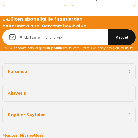
E-Bülten aboneliği ile fırsatlardan
haberiniz olsun, ücretsiz kayıt olun.
Yetkiliye Gönder
Kaydet
KVKK Kapsamında ki
gizlilik politikamızı
kabul etmiş ve onaylamış olursunuz.
Kurumsal
Alışveriş
Popüler Sayfalar
Müşteri Hizmetleri