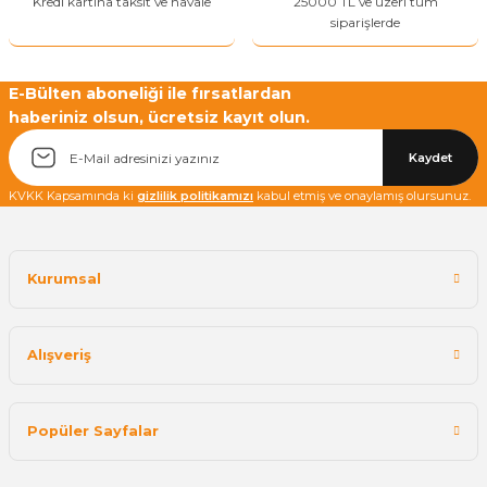
Kredi kartına taksit ve havale
25000 TL ve üzeri tüm
siparişlerde
E-Bülten aboneliği ile fırsatlardan
haberiniz olsun, ücretsiz kayıt olun.
Yetkiliye Gönder
Kaydet
KVKK Kapsamında ki
gizlilik politikamızı
kabul etmiş ve onaylamış olursunuz.
Kurumsal
Alışveriş
Popüler Sayfalar