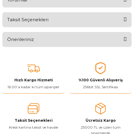
Taksit Seçenekleri
Aldığınız Ürünlerden Ne Derecede Memnun Kaldınız ?
Önerileriniz
Ürünü Değerlendir 😂😊😍😐🤔😡
Bu ürünün fiyat bilgisi, resim, ürün açıklamalarında ve diğer
konularda yetersiz gördüğünüz noktaları öneri formunu kullanarak
tarafımıza iletebilirsiniz.
Görüş ve önerileriniz için teşekkür ederiz.
Hızlı Kargo Hizmeti
%100 Güvenli Alışveriş
Ürün resmi kalitesiz, bozuk veya görüntülenemiyor.
16:00’a kadar ki tüm siparişler
256bit SSL Sertifikası
Ürün açıklamasında eksik bilgiler bulunuyor.
Ürün bilgilerinde hatalar bulunuyor.
Ürün fiyatı diğer sitelerden daha pahalı.
Taksit Seçenekleri
Ücretsiz Kargo
Bu ürüne benzer farklı alternatifler olmalı.
Kredi kartına taksit ve havale
25000 TL ve üzeri tüm
siparişlerde