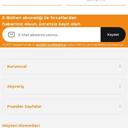
E-Bülten aboneliği ile fırsatlardan
haberiniz olsun, ücretsiz kayıt olun.
Yetkiliye Gönder
Kaydet
KVKK Kapsamında ki
gizlilik politikamızı
kabul etmiş ve onaylamış olursunuz.
Kurumsal
Alışveriş
Popüler Sayfalar
Müşteri Hizmetleri