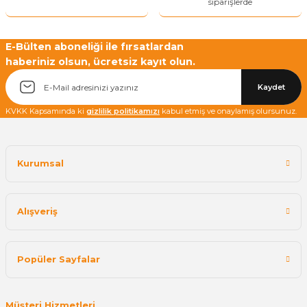
siparişlerde
E-Bülten aboneliği ile fırsatlardan
haberiniz olsun, ücretsiz kayıt olun.
Yetkiliye Gönder
Kaydet
KVKK Kapsamında ki
gizlilik politikamızı
kabul etmiş ve onaylamış olursunuz.
Kurumsal
Alışveriş
Popüler Sayfalar
Müşteri Hizmetleri