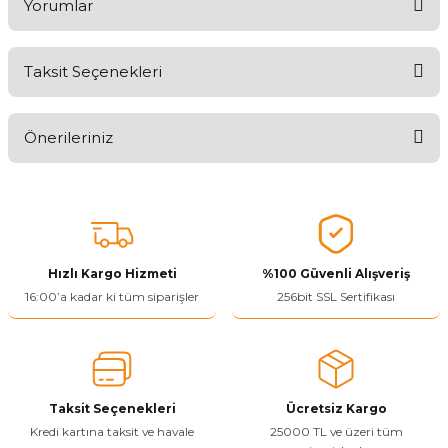
Yorumlar
Taksit Seçenekleri
Aldığınız Ürünlerden Ne Derecede Memnun Kaldınız ?
Önerileriniz
Ürünü Değerlendir 😂😊😍😐🤔😡
Bu ürünün fiyat bilgisi, resim, ürün açıklamalarında ve diğer
konularda yetersiz gördüğünüz noktaları öneri formunu kullanarak
tarafımıza iletebilirsiniz.
Görüş ve önerileriniz için teşekkür ederiz.
Hızlı Kargo Hizmeti
%100 Güvenli Alışveriş
Ürün resmi kalitesiz, bozuk veya görüntülenemiyor.
16:00’a kadar ki tüm siparişler
256bit SSL Sertifikası
Ürün açıklamasında eksik bilgiler bulunuyor.
Ürün bilgilerinde hatalar bulunuyor.
Ürün fiyatı diğer sitelerden daha pahalı.
Taksit Seçenekleri
Ücretsiz Kargo
Bu ürüne benzer farklı alternatifler olmalı.
Kredi kartına taksit ve havale
25000 TL ve üzeri tüm