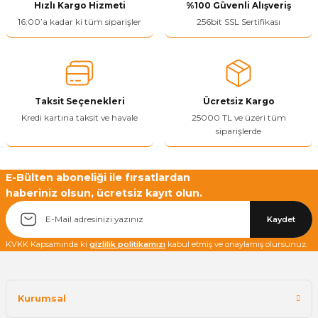
Hızlı Kargo Hizmeti
%100 Güvenli Alışveriş
Ürün resmi kalitesiz, bozuk veya görüntülenemiyor.
16:00’a kadar ki tüm siparişler
256bit SSL Sertifikası
Ürün açıklamasında eksik bilgiler bulunuyor.
Ürün bilgilerinde hatalar bulunuyor.
Ürün fiyatı diğer sitelerden daha pahalı.
Taksit Seçenekleri
Ücretsiz Kargo
Bu ürüne benzer farklı alternatifler olmalı.
Kredi kartına taksit ve havale
25000 TL ve üzeri tüm
siparişlerde
E-Bülten aboneliği ile fırsatlardan
haberiniz olsun, ücretsiz kayıt olun.
Yetkiliye Gönder
Kaydet
KVKK Kapsamında ki
gizlilik politikamızı
kabul etmiş ve onaylamış olursunuz.
Kurumsal