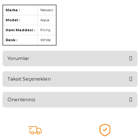
Marka :
Newarc
Model :
Aqua
Ham Maddesi :
Pirinç
Renk :
White
Yorumlar
Taksit Seçenekleri
Aldığınız Ürünlerden Ne Derecede Memnun Kaldınız ?
Önerileriniz
Ürünü Değerlendir 😂😊😍😐🤔😡
Bu ürünün fiyat bilgisi, resim, ürün açıklamalarında ve diğer
konularda yetersiz gördüğünüz noktaları öneri formunu kullanarak
tarafımıza iletebilirsiniz.
Görüş ve önerileriniz için teşekkür ederiz.