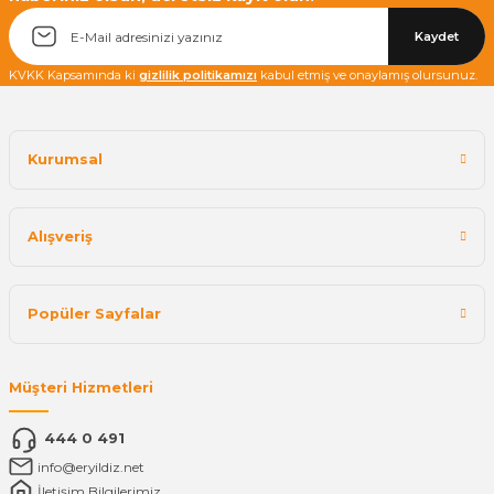
Yetkiliye Gönder
Kaydet
KVKK Kapsamında ki
gizlilik politikamızı
kabul etmiş ve onaylamış olursunuz.
Kurumsal
Alışveriş
Popüler Sayfalar
Müşteri Hizmetleri
444 0 491
info@eryildiz.net
İletişim Bilgilerimiz