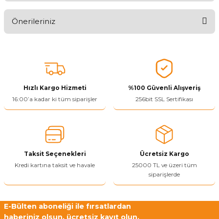
Önerileriniz
Ürünü Değerlendir 😂😊😍😐🤔😡
Bu ürünün fiyat bilgisi, resim, ürün açıklamalarında ve diğer
konularda yetersiz gördüğünüz noktaları öneri formunu kullanarak
tarafımıza iletebilirsiniz.
Görüş ve önerileriniz için teşekkür ederiz.
Hızlı Kargo Hizmeti
%100 Güvenli Alışveriş
Ürün resmi kalitesiz, bozuk veya görüntülenemiyor.
16:00’a kadar ki tüm siparişler
256bit SSL Sertifikası
Ürün açıklamasında eksik bilgiler bulunuyor.
Ürün bilgilerinde hatalar bulunuyor.
Ürün fiyatı diğer sitelerden daha pahalı.
Taksit Seçenekleri
Ücretsiz Kargo
Bu ürüne benzer farklı alternatifler olmalı.
Kredi kartına taksit ve havale
25000 TL ve üzeri tüm
siparişlerde
E-Bülten aboneliği ile fırsatlardan
haberiniz olsun, ücretsiz kayıt olun.