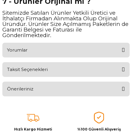
7 - Ürünler Orijinal mi ?
Sitemizde Satılan Ürünler Yetkili Üretici ve
İthalatçı Firmadan Alınmakta Olup Orijinal
Üründür. Ürünler Size Açılmamış Paketlerin de
Garanti Belgesi ve Faturası ile
Gönderilmektedir.
Yorumlar
Taksit Seçenekleri
Aldığınız Ürünlerden Ne Derecede Memnun Kaldınız ?
Önerileriniz
Ürünü Değerlendir 😂😊😍😐🤔😡
Bu ürünün fiyat bilgisi, resim, ürün açıklamalarında ve diğer
konularda yetersiz gördüğünüz noktaları öneri formunu kullanarak
tarafımıza iletebilirsiniz.
Görüş ve önerileriniz için teşekkür ederiz.
Hızlı Kargo Hizmeti
%100 Güvenli Alışveriş