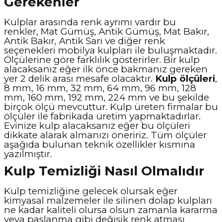
Gerekenler
Kulplar arasında renk ayrımı vardır bu
renkler, Mat Gümüş, Antik Gümüş, Mat Bakır,
Antik Bakır, Antik Sarı ve diğer renk
seçenekleri mobilya kulpları ile buluşmaktadır.
Ölçülerine göre farklılık gösterirler. Bir kulp
alacaksanız eğer ilk önce bakmanız gereken
yer 2 delik arası mesafe olacaktır.
Kulp ölçüleri
,
8 mm, 16 mm, 32 mm, 64 mm, 96 mm, 128
mm, 160 mm, 192 mm, 224 mm ve bu şekilde
birçok ölçü mevcuttur. Kulp üreten firmalar bu
ölçüler ile fabrikada üretim yapmaktadırlar.
Evinize kulp alacaksanız eğer bu ölçüleri
dikkate alarak almanızı öneririz. Tüm ölçüler
aşağıda bulunan teknik özellikler kısmına
yazılmıştır.
Kulp Temizliği Nasıl Olmalıdır
Kulp temizliğine gelecek olursak eğer
kimyasal malzemeler ile silinen dolap kulpları
ne kadar kaliteli olursa olsun zamanla kararma
veya paslanma gibi değişik renk atması