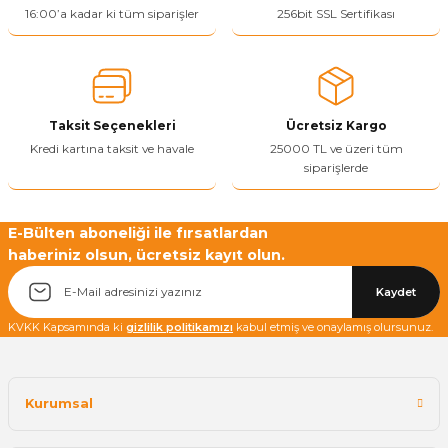
Ürün resmi kalitesiz, bozuk veya görüntülenemiyor.
16:00’a kadar ki tüm siparişler
256bit SSL Sertifikası
Ürün açıklamasında eksik bilgiler bulunuyor.
Ürün bilgilerinde hatalar bulunuyor.
Ürün fiyatı diğer sitelerden daha pahalı.
Taksit Seçenekleri
Ücretsiz Kargo
Bu ürüne benzer farklı alternatifler olmalı.
Kredi kartına taksit ve havale
25000 TL ve üzeri tüm
siparişlerde
E-Bülten aboneliği ile fırsatlardan
haberiniz olsun, ücretsiz kayıt olun.
Yetkiliye Gönder
Kaydet
KVKK Kapsamında ki
gizlilik politikamızı
kabul etmiş ve onaylamış olursunuz.
Kurumsal