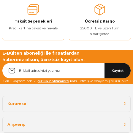
Ürün bilgilerinde hatalar bulunuyor.
Ürün fiyatı diğer sitelerden daha pahalı.
Taksit Seçenekleri
Ücretsiz Kargo
Bu ürüne benzer farklı alternatifler olmalı.
Kredi kartına taksit ve havale
25000 TL ve üzeri tüm
siparişlerde
E-Bülten aboneliği ile fırsatlardan
haberiniz olsun, ücretsiz kayıt olun.
Yetkiliye Gönder
Kaydet
KVKK Kapsamında ki
gizlilik politikamızı
kabul etmiş ve onaylamış olursunuz.
Kurumsal
Alışveriş