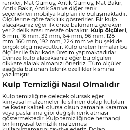
renkler, Mat Gümüş, Antik Gümüş, Mat Bakır,
Antik Bakır, Antik Sarı ve diğer renk
seçenekleri mobilya kulpları ile buluşmaktadır.
Ölçülerine göre farklılık gösterirler. Bir kulp
alacaksanız eğer ilk önce bakmanız gereken
yer 2 delik arası mesafe olacaktır.
Kulp ölçüleri
,
8 mm, 16 mm, 32 mm, 64 mm, 96 mm, 128
mm, 160 mm, 192 mm, 224 mm ve bu şekilde
birçok ölçü mevcuttur. Kulp üreten firmalar bu
ölçüler ile fabrikada üretim yapmaktadırlar.
Evinize kulp alacaksanız eğer bu ölçüleri
dikkate alarak almanızı öneririz. Tüm ölçüler
aşağıda bulunan teknik özellikler kısmına
yazılmıştır.
Kulp Temizliği Nasıl Olmalıdır
Kulp temizliğine gelecek olursak eğer
kimyasal malzemeler ile silinen dolap kulpları
ne kadar kaliteli olursa olsun zamanla kararma
veya paslanma gibi değişik renk atması
göstermektedir. Kulp temizliğinde herhangi
bir kimyasal temizlik malzemesi
kullanılmamasını tavsiye ederiz. Dolap