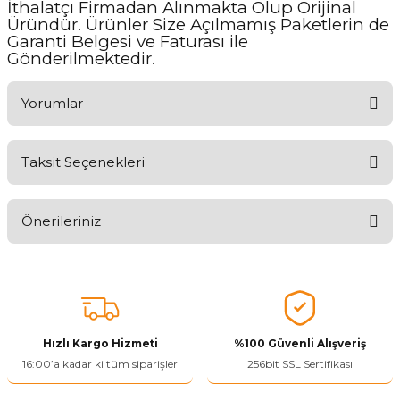
İthalatçı Firmadan Alınmakta Olup Orijinal
Üründür. Ürünler Size Açılmamış Paketlerin de
Garanti Belgesi ve Faturası ile
Gönderilmektedir.
Yorumlar
Taksit Seçenekleri
Aldığınız Ürünlerden Ne Derecede Memnun Kaldınız ?
Önerileriniz
Ürünü Değerlendir 😂😊😍😐🤔😡
Bu ürünün fiyat bilgisi, resim, ürün açıklamalarında ve diğer
konularda yetersiz gördüğünüz noktaları öneri formunu kullanarak
tarafımıza iletebilirsiniz.
Görüş ve önerileriniz için teşekkür ederiz.
Hızlı Kargo Hizmeti
%100 Güvenli Alışveriş
Ürün resmi kalitesiz, bozuk veya görüntülenemiyor.
16:00’a kadar ki tüm siparişler
256bit SSL Sertifikası
Ürün açıklamasında eksik bilgiler bulunuyor.