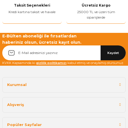
Taksit Seçenekleri
Ücretsiz Kargo
Bu ürüne benzer farklı alternatifler olmalı.
Kredi kartına taksit ve havale
25000 TL ve üzeri tüm
siparişlerde
E-Bülten aboneliği ile fırsatlardan
haberiniz olsun, ücretsiz kayıt olun.
Yetkiliye Gönder
Kaydet
KVKK Kapsamında ki
gizlilik politikamızı
kabul etmiş ve onaylamış olursunuz.
Kurumsal
Alışveriş
Popüler Sayfalar