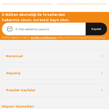
E-Bülten aboneliği ile fırsatlardan
haberiniz olsun, ücretsiz kayıt olun.
Yetkiliye Gönder
Kaydet
KVKK Kapsamında ki
gizlilik politikamızı
kabul etmiş ve onaylamış olursunuz.
Kurumsal
Alışveriş
Popüler Sayfalar
Müşteri Hizmetleri