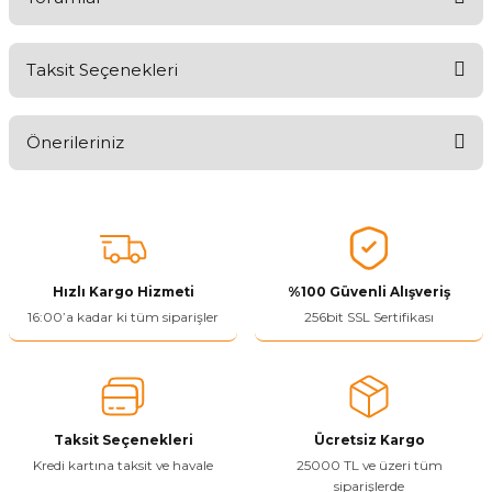
Taksit Seçenekleri
Aldığınız Ürünlerden Ne Derecede Memnun Kaldınız ?
Önerileriniz
Ürünü Değerlendir 😂😊😍😐🤔😡
Bu ürünün fiyat bilgisi, resim, ürün açıklamalarında ve diğer
konularda yetersiz gördüğünüz noktaları öneri formunu kullanarak
tarafımıza iletebilirsiniz.
Görüş ve önerileriniz için teşekkür ederiz.
Hızlı Kargo Hizmeti
%100 Güvenli Alışveriş
Ürün resmi kalitesiz, bozuk veya görüntülenemiyor.
16:00’a kadar ki tüm siparişler
256bit SSL Sertifikası
Ürün açıklamasında eksik bilgiler bulunuyor.
Ürün bilgilerinde hatalar bulunuyor.
Ürün fiyatı diğer sitelerden daha pahalı.
Taksit Seçenekleri
Ücretsiz Kargo
Bu ürüne benzer farklı alternatifler olmalı.
Kredi kartına taksit ve havale
25000 TL ve üzeri tüm
siparişlerde