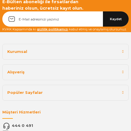
E-Bülten aboneliği ile fırsatlardan
haberiniz olsun, ücretsiz kayıt olun.
Yetkiliye Gönder
Kaydet
KVKK Kapsamında ki
gizlilik politikamızı
kabul etmiş ve onaylamış olursunuz.
Kurumsal
Alışveriş
Popüler Sayfalar
Müşteri Hizmetleri
444 0 491