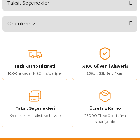
Taksit Seçenekleri
Aldığınız Ürünlerden Ne Derecede Memnun Kaldınız ?
Önerileriniz
Ürünü Değerlendir 😂😊😍😐🤔😡
Bu ürünün fiyat bilgisi, resim, ürün açıklamalarında ve diğer
konularda yetersiz gördüğünüz noktaları öneri formunu kullanarak
tarafımıza iletebilirsiniz.
Görüş ve önerileriniz için teşekkür ederiz.
Hızlı Kargo Hizmeti
%100 Güvenli Alışveriş
Ürün resmi kalitesiz, bozuk veya görüntülenemiyor.
16:00’a kadar ki tüm siparişler
256bit SSL Sertifikası
Ürün açıklamasında eksik bilgiler bulunuyor.
Ürün bilgilerinde hatalar bulunuyor.
Ürün fiyatı diğer sitelerden daha pahalı.
Taksit Seçenekleri
Ücretsiz Kargo
Bu ürüne benzer farklı alternatifler olmalı.
Kredi kartına taksit ve havale
25000 TL ve üzeri tüm
siparişlerde