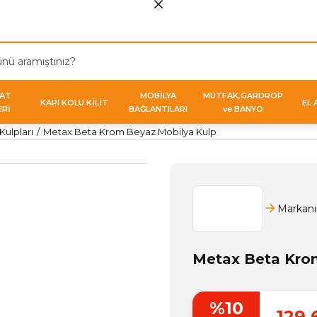
VAT
MOBİLYA
MUTFAK,GARDROP
KAPI KOLU KİLİT
EL 
ERİ
BAĞLANTILARI
ve BANYO
ulpları
Metax Beta Krom Beyaz Mobilya Kulp
Markanı
Metax Beta Kro
%10
129,