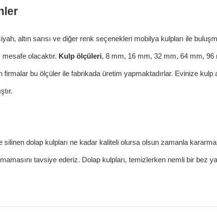
nler
iyah, altın sarısı ve diğer renk seçenekleri
mobilya kulpları
ile buluşm
ı mesafe olacaktır.
Kulp ölçüleri
, 8 mm, 16 mm, 32 mm, 64 mm, 96
irmalar bu ölçüler ile fabrikada üretim yapmaktadırlar. Evinize kulp a
ştır.
e silinen
dolap kulpları
ne kadar kaliteli olursa olsun zamanla kararma
ılmamasını tavsiye ederiz.
Dol
ap kulpları
,
temizlerken nemli bir bez ya