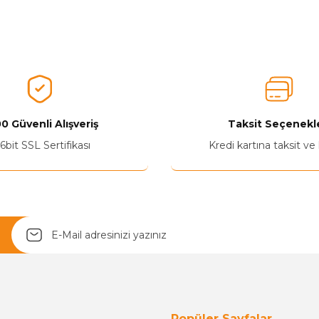
nularda yetersiz gördüğünüz noktaları öneri formunu kullanarak tarafımız
Aldığınız Ürünlerden Ne Derecede Memnun Kaldınız ?
Ürünü Değerlendir 😂😊😍😐🤔😡
0 Güvenli Alışveriş
Taksit Seçenekle
6bit SSL Sertifikası
Kredi kartına taksit ve
Yetkiliye Gönder
Popüler Sayfalar