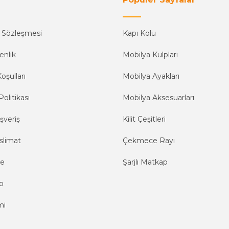
ş Sözleşmesi
Kapı Kolu
enlik
Mobilya Kulpları
oşulları
Mobilya Ayakları
Politikası
Mobilya Aksesuarları
şveriş
Kilit Çeşitleri
slimat
Çekmece Rayı
me
Şarjlı Matkap
o
mi