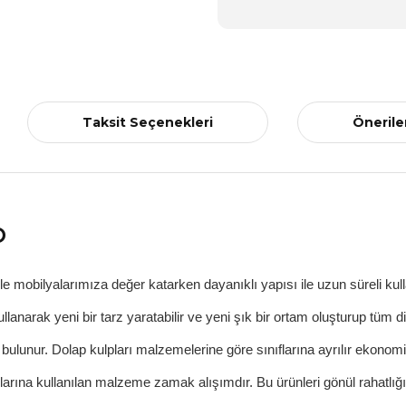
Taksit Seçenekleri
Önerile
p
e mobilyalarımıza değer katarken dayanıklı yapısı ile uzun süreli kul
ullanarak yeni bir tarz yaratabilir ve yeni şık bir ortam oluşturup tüm d
bulunur.
Dolap kulpları
malzemelerine göre sınıflarına ayrılır ekonomi
ları
n
a kullanılan malzeme zamak alışımdır. Bu ürünleri gönül rahatlığı i