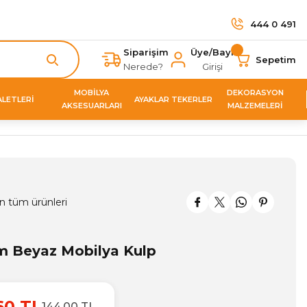
444 0 491
Siparişim
Üye/Bayi
Sepetim
Nerede?
Girişi
MOBİLYA
DEKORASYON
ALETLERİ
AYAKLAR TEKERLER
AKSESUARLARI
MALZEMELERİ
n tüm ürünleri
m Beyaz Mobilya Kulp
60 TL
144,00 TL