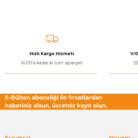
Bu ürünün fiyat bilgisi, resim, ürün açıklamalarında ve diğer ko
Görüş ve önerileriniz için teşekkür ederiz.
Ürün resmi kalitesiz, bozuk veya görüntülenemiyor.
Ürün açıklamasında eksik bilgiler bulunuyor.
Ürün bilgilerinde hatalar bulunuyor.
Hızlı Kargo Hizmeti
%10
Ürün fiyatı diğer sitelerden daha pahalı.
16:00’a kadar ki tüm siparişler
25
Bu ürüne benzer farklı alternatifler olmalı.
E-Bülten aboneliği ile fırsatlardan
haberiniz olsun, ücretsiz kayıt olun.
Kurumsal
Alışveriş