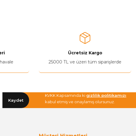
a iletebilirsiniz.
ri
Ücretsiz Kargo
 havale
25000 TL ve üzeri tüm siparişlerde
KVKK Kapsamında ki
gizlilik politikamızı
Kaydet
kabul etmiş ve onaylamış olursunuz.
Müşteri Hizmetleri