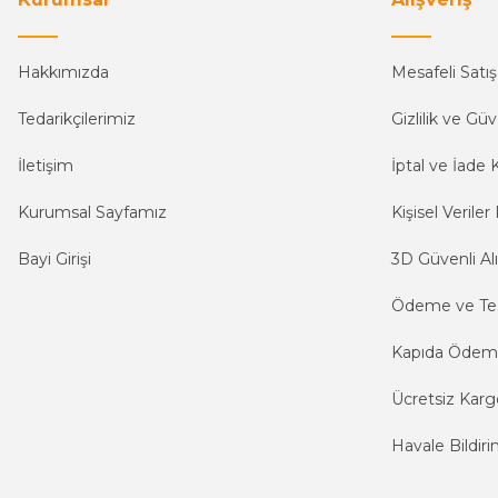
Hakkımızda
Mesafeli Satı
Tedarikçilerimiz
Gizlilik ve Güv
İletişim
İptal ve İade K
Kurumsal Sayfamız
Kişisel Veriler 
Bayi Girişi
3D Güvenli Alı
Ödeme ve Te
Kapıda Öde
Ücretsiz Karg
Havale Bildiri