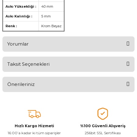
Askı Yüksekliği :
40 mm
Askı Kalınlığı :
5 mm
Renk :
Krom Beyaz
Yorumlar
Taksit Seçenekleri
Aldığınız Ürünlerden Ne Derecede Memnun Kaldınız ?
Önerileriniz
Ürünü Değerlendir 😂😊😍😐🤔😡
Bu ürünün fiyat bilgisi, resim, ürün açıklamalarında ve diğer
konularda yetersiz gördüğünüz noktaları öneri formunu kullanarak
tarafımıza iletebilirsiniz.
Görüş ve önerileriniz için teşekkür ederiz.
Hızlı Kargo Hizmeti
%100 Güvenli Alışveriş
Ürün resmi kalitesiz, bozuk veya görüntülenemiyor.
16:00’a kadar ki tüm siparişler
256bit SSL Sertifikası