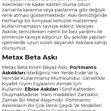
Askılıkları ne kadar kaliteli olursa olsun
zamanla kararma veya paslanma gibi değişik
renk atması göstermektedir. Askı temizliğinde
herhangi bir kimyasal temizlik malzemesi
kullanılmamasını tavsiye ederiz. Vestiyer
Askılık; temizlerken nemli bir bez yardımı ile
silmenize tavsiye ediyoruz. Bu şekilde yapılan
işlemlerde uzun süreli dayanıklı Askılara sahip
olursunuz.
Metax Beta Askı
Metax Beta Krom Beyaz Askı,
Portmanto
Askılıkları
İstediğiniz Her Yerde Evde Ve İş
Yerinde Kullanmanız Mümkündür. Genellikle
Kıyafet Giyim Eşyalarını Asmak İçin
Kullanılır.
Elbise Askıları
1.Sınıf Kaliteden
Oluşmaktadırlar. Ham maddeleri Zamaktır,
Zamak Bir Metal Alaşımıdır. Portmanto
Askılıkların Bir Çok Renk Çeşidi Ve Modelleri
Mevcuttur. Genellikle Günlük Yaşantımızı