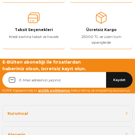
Ürün açıklamasında eksik bilgiler bulunuyor.
Ürün bilgilerinde hatalar bulunuyor.
Ürün fiyatı diğer sitelerden daha pahalı.
Taksit Seçenekleri
Ücretsiz Kargo
Bu ürüne benzer farklı alternatifler olmalı.
Kredi kartına taksit ve havale
25000 TL ve üzeri tüm
siparişlerde
E-Bülten aboneliği ile fırsatlardan
haberiniz olsun, ücretsiz kayıt olun.
Yetkiliye Gönder
Kaydet
KVKK Kapsamında ki
gizlilik politikamızı
kabul etmiş ve onaylamış olursunuz.
Kurumsal
Alışveriş