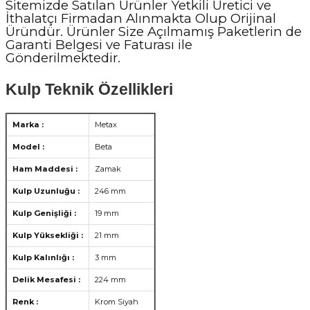
Sitemizde Satılan Ürünler Yetkili Üretici ve
İthalatçı Firmadan Alınmakta Olup Orijinal
Üründür. Ürünler Size Açılmamış Paketlerin de
Garanti Belgesi ve Faturası ile
Gönderilmektedir.
Kulp Teknik Özellikleri
Marka :
Metax
Model :
Beta
Ham Maddesi :
Zamak
Kulp Uzunluğu :
246 mm
Kulp Genişliği :
19 mm
Kulp Yüksekliği :
21 mm
Kulp Kalınlığı :
3 mm
Delik Mesafesi :
224 mm
Renk :
Krom Siyah