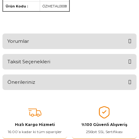
Ürün Kodu :
ÖZMETAL0008
Yorumlar
Taksit Seçenekleri
Aldığınız Ürünlerden Ne Derecede Memnun Kaldınız ?
Önerileriniz
Ürünü Değerlendir 😂😊😍😐🤔😡
Bu ürünün fiyat bilgisi, resim, ürün açıklamalarında ve diğer
konularda yetersiz gördüğünüz noktaları öneri formunu kullanarak
tarafımıza iletebilirsiniz.
Görüş ve önerileriniz için teşekkür ederiz.
Hızlı Kargo Hizmeti
%100 Güvenli Alışveriş
Ürün resmi kalitesiz, bozuk veya görüntülenemiyor.
16:00’a kadar ki tüm siparişler
256bit SSL Sertifikası