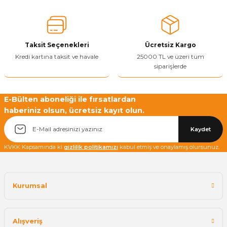
Ürün açıklamasında eksik bilgiler bulunuyor.
Ürün bilgilerinde hatalar bulunuyor.
Ürün fiyatı diğer sitelerden daha pahalı.
Taksit Seçenekleri
Ücretsiz Kargo
Bu ürüne benzer farklı alternatifler olmalı.
Kredi kartına taksit ve havale
25000 TL ve üzeri tüm
siparişlerde
E-Bülten aboneliği ile fırsatlardan
haberiniz olsun, ücretsiz kayıt olun.
Yetkiliye Gönder
Kaydet
KVKK Kapsamında ki
gizlilik politikamızı
kabul etmiş ve onaylamış olursunuz.
Kurumsal
Alışveriş