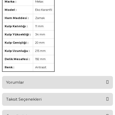
Marka :
Metax
Model :
Eko Karanfil
Ham Maddesi :
Zamak
Kulp Kalınlığı :
11 mm
Kulp Yüksekliği :
34 mm
Kulp Genişliği :
20 mm
Kulp Uzunluğu :
215 mm
Delik Mesafesi :
192 mm
Renk :
Antrasit
Yorumlar
Taksit Seçenekleri
Aldığınız Ürünlerden Ne Derecede Memnun Kaldınız ?