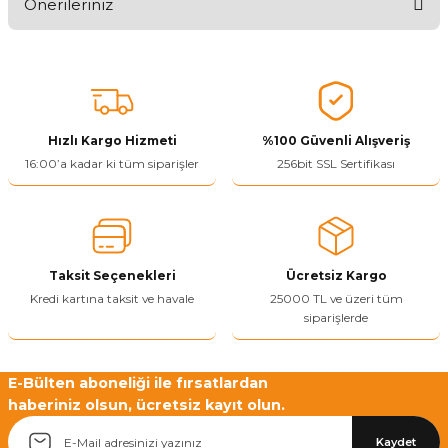
Önerileriniz
Ürünü Değerlendir 😂😊😍😐🤔😡
Bu ürünün fiyat bilgisi, resim, ürün açıklamalarında ve diğer
konularda yetersiz gördüğünüz noktaları öneri formunu kullanarak
tarafımıza iletebilirsiniz.
Görüş ve önerileriniz için teşekkür ederiz.
Hızlı Kargo Hizmeti
%100 Güvenli Alışveriş
Ürün resmi kalitesiz, bozuk veya görüntülenemiyor.
16:00’a kadar ki tüm siparişler
256bit SSL Sertifikası
Ürün açıklamasında eksik bilgiler bulunuyor.
Ürün bilgilerinde hatalar bulunuyor.
Ürün fiyatı diğer sitelerden daha pahalı.
Taksit Seçenekleri
Ücretsiz Kargo
Bu ürüne benzer farklı alternatifler olmalı.
Kredi kartına taksit ve havale
25000 TL ve üzeri tüm
siparişlerde
E-Bülten aboneliği ile fırsatlardan
haberiniz olsun, ücretsiz kayıt olun.
Yetkiliye Gönder
Kaydet