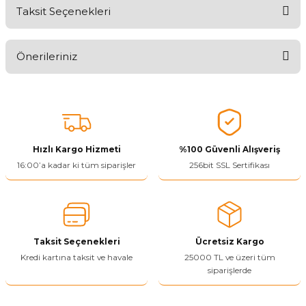
Taksit Seçenekleri
Aldığınız Ürünlerden Ne Derecede Memnun Kaldınız ?
Önerileriniz
Ürünü Değerlendir 😂😊😍😐🤔😡
Bu ürünün fiyat bilgisi, resim, ürün açıklamalarında ve diğer
konularda yetersiz gördüğünüz noktaları öneri formunu kullanarak
tarafımıza iletebilirsiniz.
Görüş ve önerileriniz için teşekkür ederiz.
Hızlı Kargo Hizmeti
%100 Güvenli Alışveriş
Ürün resmi kalitesiz, bozuk veya görüntülenemiyor.
16:00’a kadar ki tüm siparişler
256bit SSL Sertifikası
Ürün açıklamasında eksik bilgiler bulunuyor.
Ürün bilgilerinde hatalar bulunuyor.
Ürün fiyatı diğer sitelerden daha pahalı.
Taksit Seçenekleri
Ücretsiz Kargo
Bu ürüne benzer farklı alternatifler olmalı.
Kredi kartına taksit ve havale
25000 TL ve üzeri tüm
siparişlerde