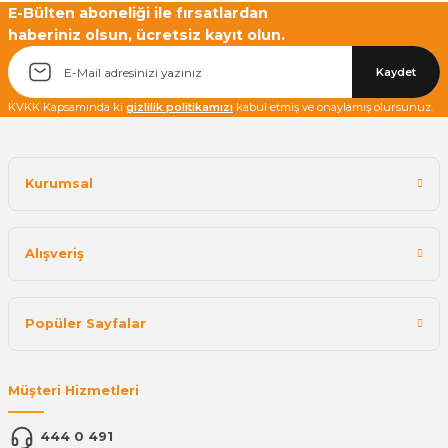
E-Bülten aboneliği ile fırsatlardan
haberiniz olsun, ücretsiz kayıt olun.
Yetkiliye Gönder
Kaydet
KVKK Kapsamında ki
gizlilik politikamızı
kabul etmiş ve onaylamış olursunuz.
Kurumsal
Alışveriş
Popüler Sayfalar
Müşteri Hizmetleri
444 0 491