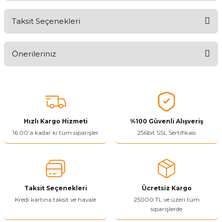
Taksit Seçenekleri
Aldığınız Ürünlerden Ne Derecede Memnun Kaldınız ?
Önerileriniz
Ürünü Değerlendir 😂😊😍😐🤔😡
Bu ürünün fiyat bilgisi, resim, ürün açıklamalarında ve diğer
konularda yetersiz gördüğünüz noktaları öneri formunu kullanarak
tarafımıza iletebilirsiniz.
Görüş ve önerileriniz için teşekkür ederiz.
Hızlı Kargo Hizmeti
%100 Güvenli Alışveriş
Ürün resmi kalitesiz, bozuk veya görüntülenemiyor.
16:00’a kadar ki tüm siparişler
256bit SSL Sertifikası
Ürün açıklamasında eksik bilgiler bulunuyor.
Ürün bilgilerinde hatalar bulunuyor.
Ürün fiyatı diğer sitelerden daha pahalı.
Taksit Seçenekleri
Ücretsiz Kargo
Bu ürüne benzer farklı alternatifler olmalı.
Kredi kartına taksit ve havale
25000 TL ve üzeri tüm
siparişlerde